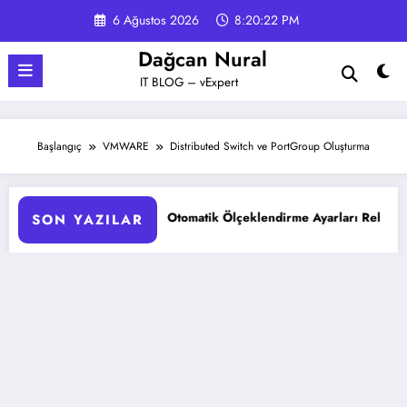
İçeriğe
6 Ağustos 2026
8:20:22 PM
atla
Dağcan Nural
IT BLOG – vExpert
Başlangıç
VMWARE
Distributed Switch ve PortGroup Oluşturma
AKS Pod Otomatik Ölçeklendirme Ayarları Rehberi
Google 
SON YAZILAR