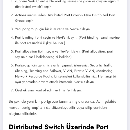
vSphere Web Client’te Networking sekmesine gidin ve oluşturduğunuz
distributed switch’i seçin.
Actions menüsünden Distributed Port Group> New Distributed Port
Group seçin.
Yeni portgroup için bir isim verin ve Next’e tıklayın.
Port binding tipini seçin ve Next’e tıklayın. (Port binding, sanal makine
ile port arasındaki ilişkiyi belirler.)
Port allocation tipini seçin ve Next’e tıklayın. (Port allocation, port
sayısının nasıl belirleneceğini belirler.)
Portgroup için gelişmiş ayarlar yapmak isterseniz, Security, Traffic
Shaping, Teaming and Failover, VLAN, Private VLAN, Monitoring,
Network Resource Pool gibi sekmeleri kullanabilirsiniz. Herhangi bir
ayar yapmadan devam etmek isterseniz Next’e tıklayın.
Özet ekranını kontrol edin ve Finish’e tıklayın.
Bu şekilde yeni bir portgroup tanımlamış olursunuz. Aynı şekilde
mevcut portgroup’ları da düzenleyebilir veya silip yeniden
oluşturabilirsiniz.
Distributed Switch Üzerinde Port