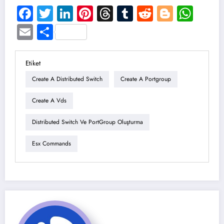
Facebook
Twitter
LinkedIn
Pinterest
Threads
Tumblr
Reddit
Blogge
Wha
Email
Share
Etiket
Create A Distributed Switch
Create A Portgroup
Create A Vds
Distributed Switch Ve PortGroup Oluşturma
Esx Commands