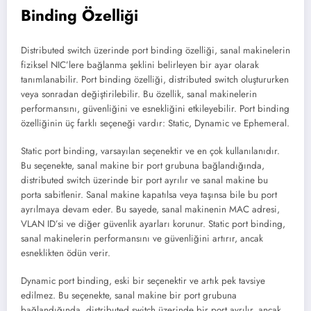
Binding Özelliği
Distributed switch üzerinde port binding özelliği, sanal makinelerin
fiziksel NIC’lere bağlanma şeklini belirleyen bir ayar olarak
tanımlanabilir. Port binding özelliği, distributed switch oluştururken
veya sonradan değiştirilebilir. Bu özellik, sanal makinelerin
performansını, güvenliğini ve esnekliğini etkileyebilir. Port binding
özelliğinin üç farklı seçeneği vardır: Static, Dynamic ve Ephemeral.
Static port binding, varsayılan seçenektir ve en çok kullanılanıdır.
Bu seçenekte, sanal makine bir port grubuna bağlandığında,
distributed switch üzerinde bir port ayrılır ve sanal makine bu
porta sabitlenir. Sanal makine kapatılsa veya taşınsa bile bu port
ayrılmaya devam eder. Bu sayede, sanal makinenin MAC adresi,
VLAN ID’si ve diğer güvenlik ayarları korunur. Static port binding,
sanal makinelerin performansını ve güvenliğini artırır, ancak
esneklikten ödün verir.
Dynamic port binding, eski bir seçenektir ve artık pek tavsiye
edilmez. Bu seçenekte, sanal makine bir port grubuna
bağlandığında, distributed switch üzerinde bir port ayrılır, ancak