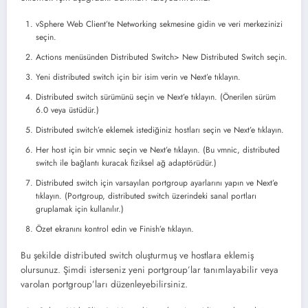
vSphere Web Client’te Networking sekmesine gidin ve veri merkezinizi
seçin.
Actions menüsünden Distributed Switch> New Distributed Switch seçin.
Yeni distributed switch için bir isim verin ve Next’e tıklayın.
Distributed switch sürümünü seçin ve Next’e tıklayın. (Önerilen sürüm
6.0 veya üstüdür.)
Distributed switch’e eklemek istediğiniz hostları seçin ve Next’e tıklayın.
Her host için bir vmnic seçin ve Next’e tıklayın. (Bu vmnic, distributed
switch ile bağlantı kuracak fiziksel ağ adaptörüdür.)
Distributed switch için varsayılan portgroup ayarlarını yapın ve Next’e
tıklayın. (Portgroup, distributed switch üzerindeki sanal portları
gruplamak için kullanılır.)
Özet ekranını kontrol edin ve Finish’e tıklayın.
Bu şekilde distributed switch oluşturmuş ve hostlara eklemiş
olursunuz. Şimdi isterseniz yeni portgroup’lar tanımlayabilir veya
varolan portgroup’ları düzenleyebilirsiniz.