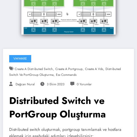
VMWARE
,
,
,
Create A Distributed Switch
Create A Portgroup
Create A Vds
Distributed
,
Switch Ve PortGroup Oluşturma
Esx Commands
Dağcan Nural
3 Ekim 2023
0 Yorumlar
Distributed Switch ve
PortGroup Oluşturma
Distributed switch oluşturmak, portgroup tanımlamak ve hostlara
eklemek için aşağıdaki adımları izleyebilirsiniz: