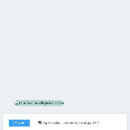
,
,
VMWARE
Ağ Sorunları
Donanım Uyumluluğu
ESXİ