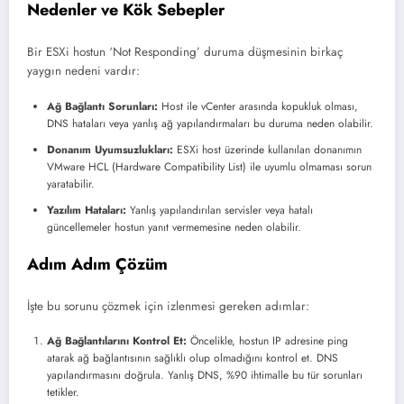
Nedenler ve Kök Sebepler
Bir ESXi hostun ‘Not Responding’ duruma düşmesinin birkaç
yaygın nedeni vardır:
Ağ Bağlantı Sorunları:
Host ile vCenter arasında kopukluk olması,
DNS hataları veya yanlış ağ yapılandırmaları bu duruma neden olabilir.
Donanım Uyumsuzlukları:
ESXi host üzerinde kullanılan donanımın
VMware HCL (Hardware Compatibility List) ile uyumlu olmaması sorun
yaratabilir.
Yazılım Hataları:
Yanlış yapılandırılan servisler veya hatalı
güncellemeler hostun yanıt vermemesine neden olabilir.
Adım Adım Çözüm
İşte bu sorunu çözmek için izlenmesi gereken adımlar:
Ağ Bağlantılarını Kontrol Et:
Öncelikle, hostun IP adresine ping
atarak ağ bağlantısının sağlıklı olup olmadığını kontrol et. DNS
yapılandırmasını doğrula. Yanlış DNS, %90 ihtimalle bu tür sorunları
tetikler.