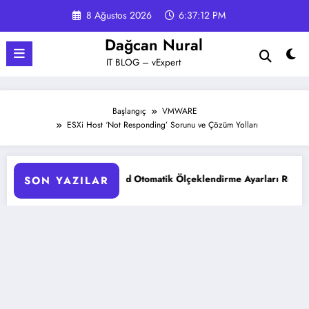
İçeriğe
8 Ağustos 2026
6:37:13 PM
atla
Dağcan Nural
IT BLOG – vExpert
Başlangıç
VMWARE
ESXi Host ‘Not Responding’ Sorunu ve Çözüm Yolları
AKS Pod Otomatik Ölçeklendirme Ayarları Rehberi
G
SON YAZILAR