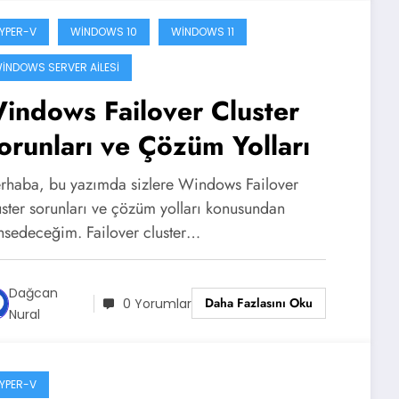
YPER-V
WINDOWS 10
WINDOWS 11
INDOWS SERVER AILESI
indows Failover Cluster
orunları ve Çözüm Yolları
rhaba, bu yazımda sizlere Windows Failover
uster sorunları ve çözüm yolları konusundan
hsedeceğim. Failover cluster…
Dağcan
Daha Fazlasını Oku
0 Yorumlar
Nural
YPER-V