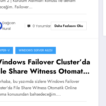
lüm 2 | Kurulum Adımları konusu ile devam
eceğim. Failover…
Dağcan
Daha Fazlasını Oku
0 Yorumlar
Nural
YPER-V
WINDOWS SERVER AILESI
indows Failover Cluster’da
ile Share Witness Otomatik
nline Yapma
rhaba, bu yazımda sizlere Windows Failover
uster'da File Share Witness Otomatik Online
pma konusundan bahsedeceğim.…