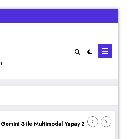
m
 Zeka
Veeam Backup & Replication: İmmutabilit