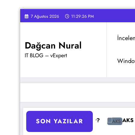
İçeriğe
7 Ağustos 2026
11:29:27 PM
atla
İncele
Dağcan Nural
IT BLOG – vExpert
Window
Yapılır?
AKS Pod Otomatik Ölçeklendirme Ay
SON YAZILAR