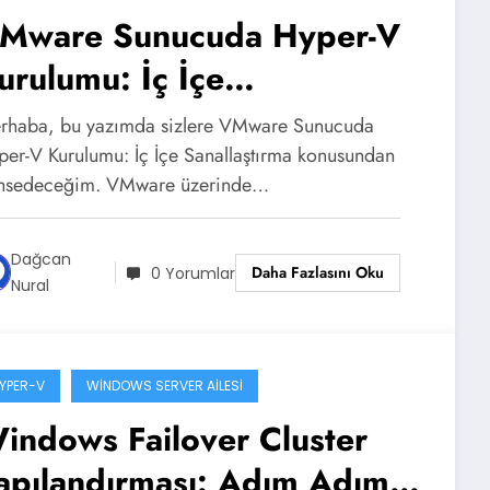
Mware Sunucuda Hyper-V
urulumu: İç İçe
anallaştırma
rhaba, bu yazımda sizlere VMware Sunucuda
per-V Kurulumu: İç İçe Sanallaştırma konusundan
hsedeceğim. VMware üzerinde…
Dağcan
Daha Fazlasını Oku
0 Yorumlar
Nural
YPER-V
WINDOWS SERVER AILESI
indows Failover Cluster
apılandırması: Adım Adım