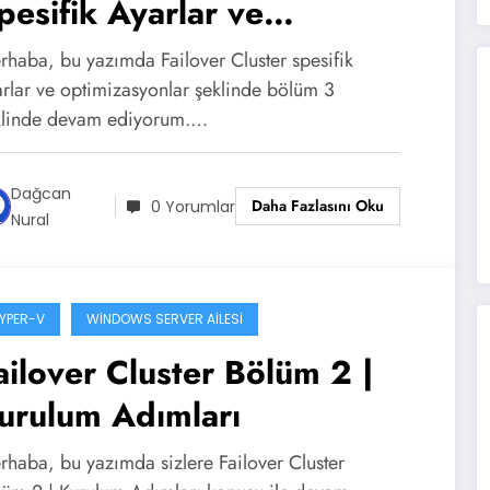
pesifik Ayarlar ve
ptimizasyonlar
rhaba, bu yazımda Failover Cluster spesifik
arlar ve optimizasyonlar şeklinde bölüm 3
klinde devam ediyorum.…
Dağcan
Daha Fazlasını Oku
0 Yorumlar
Nural
YPER-V
WINDOWS SERVER AILESI
ailover Cluster Bölüm 2 |
urulum Adımları
rhaba, bu yazımda sizlere Failover Cluster