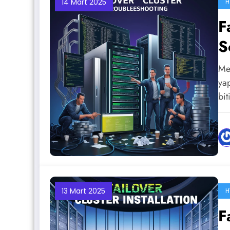
14 Mart 2025
H
F
S
Me
ya
bit
13 Mart 2025
H
F