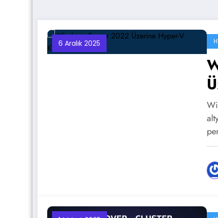
H
6 Aralık 2025
W
Ü
Wi
alt
pe