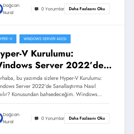
Dağcan
Daha Fazlasını Oku
0 Yorumlar
Nural
YPER-V
WINDOWS SERVER AILESI
yper-V Kurulumu:
indows Server 2022’de
anallaştırma Nasıl Yapılır?
rhaba, bu yazımda sizlere Hyper-V Kurulumu:
ndows Server 2022'de Sanallaştırma Nasıl
pılır? Konusundan bahsedeceğim. Windows…
Dağcan
Daha Fazlasını Oku
0 Yorumlar
Nural