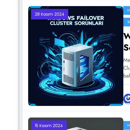
H
28 Kasım 2024
W
W
S
Me
Cl
ba
15 Kasım 2024
H