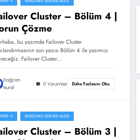
YPER-V
WINDOWS SERVER AILESI
ailover Cluster – Bölüm 4 |
orun Çözme
rhaba, bu yazımda Failover Cluster
pılandırmasının son yazısı Bölüm 4 ile yazımızı
ireceğiz. Failover Cluster…
Dağcan
Daha Fazlasını Oku
0 Yorumlar
Nural
YPER-V
WINDOWS SERVER AILESI
ailover Cluster – Bölüm 3 |