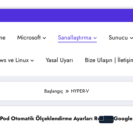
me
Microsoft
Sanallaştırma
Sunucu
s ve Linux
Yasal Uyarı
Bize Ulaşın | İletişi
Başlangıç
HYPER-V
arları Rehberi
Google Gemini 3 ile Multimodal Yapay