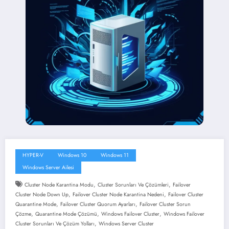
HYPER-V
Windows 10
Windows 11
Windows Server Ailesi
,
,
Cluster Node Karantina Modu
Cluster Sorunları Ve Çözümleri
Failover
,
,
Cluster Node Down Up
Failover Cluster Node Karantina Nedeni
Failover Cluster
,
,
Quarantine Mode
Failover Cluster Quorum Ayarları
Failover Cluster Sorun
,
,
,
Çözme
Quarantine Mode Çözümü
Windows Failover Cluster
Windows Failover
,
Cluster Sorunları Ve Çözüm Yolları
Windows Server Cluster