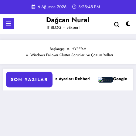
İçeriğe
6 Ağustos 2026
3:25:46 PM
atla
Dağcan Nural
IT BLOG – vExpert
Başlangıç
HYPER-V
Windows Failover Cluster Sorunları ve Çözüm Yolları
arı Rehberi
Google Gemini 3 ile Multimodal Yapay Zeka
SON YAZILAR