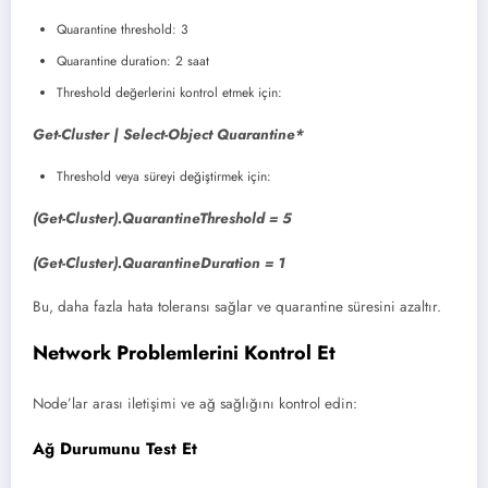
Quarantine threshold: 3
Quarantine duration: 2 saat
Threshold değerlerini kontrol etmek için:
Get-Cluster | Select-Object Quarantine*
Threshold veya süreyi değiştirmek için:
(Get-Cluster).QuarantineThreshold = 5
(Get-Cluster).QuarantineDuration = 1
Bu, daha fazla hata toleransı sağlar ve quarantine süresini azaltır.
Network Problemlerini Kontrol Et
Node’lar arası iletişimi ve ağ sağlığını kontrol edin:
Ağ Durumunu Test Et