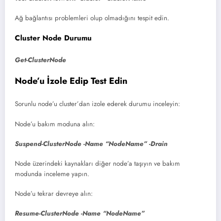
Ağ bağlantısı problemleri olup olmadığını tespit edin.
Cluster Node Durumu
Get-ClusterNode
Node’u İzole Edip Test Edin
Sorunlu node’u cluster’dan izole ederek durumu inceleyin:
Node’u bakım moduna alın:
Suspend-ClusterNode -Name “NodeName” -Drain
Node üzerindeki kaynakları diğer node’a taşıyın ve bakım
modunda inceleme yapın.
Node’u tekrar devreye alın:
Resume-ClusterNode -Name “NodeName”