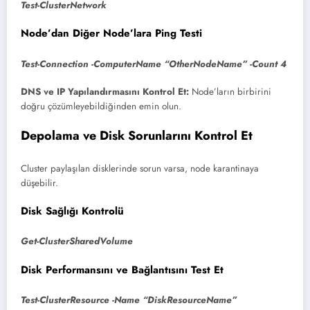
Test-ClusterNetwork
Node’dan Diğer Node’lara Ping Testi
Test-Connection -ComputerName “OtherNodeName” -Count 4
DNS ve IP Yapılandırmasını Kontrol Et:
Node’ların birbirini
doğru çözümleyebildiğinden emin olun.
Depolama ve Disk Sorunlarını Kontrol Et
Cluster paylaşılan disklerinde sorun varsa, node karantinaya
düşebilir.
Disk Sağlığı Kontrolü
Get-ClusterSharedVolume
Disk Performansını ve Bağlantısını Test Et
Test-ClusterResource -Name “DiskResourceName”