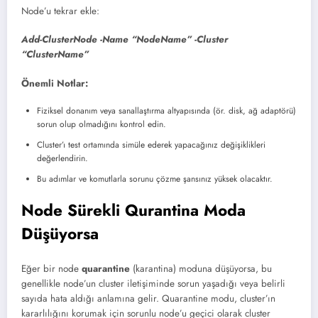
Node’u tekrar ekle:
Add-ClusterNode -Name “NodeName” -Cluster
“ClusterName”
Önemli Notlar:
Fiziksel donanım veya sanallaştırma altyapısında (ör. disk, ağ adaptörü)
sorun olup olmadığını kontrol edin.
Cluster’ı test ortamında simüle ederek yapacağınız değişiklikleri
değerlendirin.
Bu adımlar ve komutlarla sorunu çözme şansınız yüksek olacaktır.
Node Sürekli Qurantina Moda
Düşüyorsa
Eğer bir node
quarantine
(karantina) moduna düşüyorsa, bu
genellikle node’un cluster iletişiminde sorun yaşadığı veya belirli
sayıda hata aldığı anlamına gelir. Quarantine modu, cluster’ın
kararlılığını korumak için sorunlu node’u geçici olarak cluster