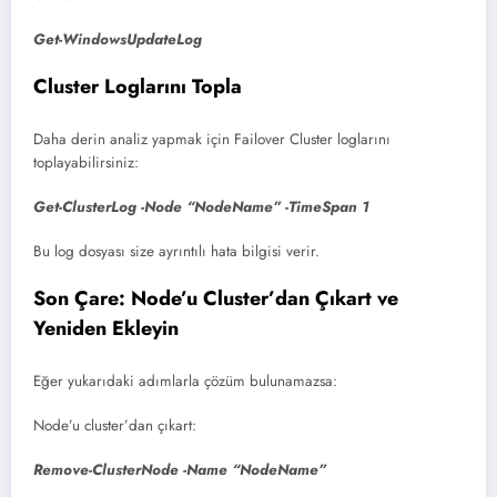
Get-WindowsUpdateLog
Cluster Loglarını Topla
Daha derin analiz yapmak için Failover Cluster loglarını
toplayabilirsiniz:
Get-ClusterLog -Node “NodeName” -TimeSpan 1
Bu log dosyası size ayrıntılı hata bilgisi verir.
Son Çare: Node’u Cluster’dan Çıkart ve
Yeniden Ekleyin
Eğer yukarıdaki adımlarla çözüm bulunamazsa:
Node’u cluster’dan çıkart:
Remove-ClusterNode -Name “NodeName”