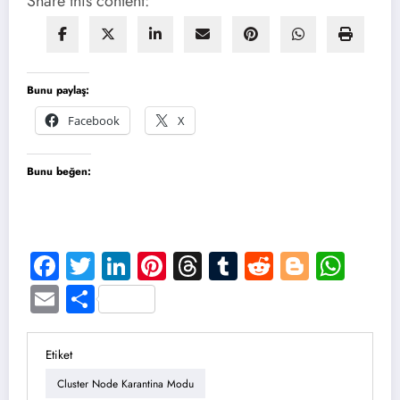
Share this content:
Bunu paylaş:
Facebook
X
Bunu beğen:
Facebook
Twitter
LinkedIn
Pinterest
Threads
Tumblr
Reddit
Blogge
Wha
Email
Share
Etiket
Cluster Node Karantina Modu