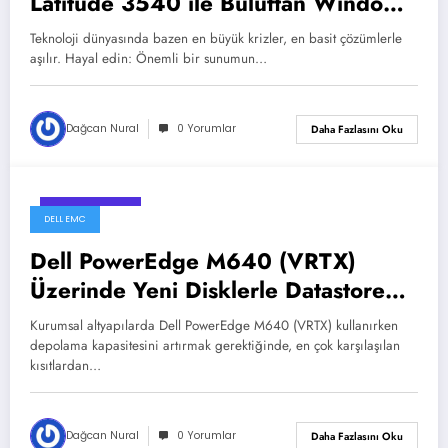
Latitude 3540 ile Buluttan Windows
11 Kurulumu
Teknoloji dünyasında bazen en büyük krizler, en basit çözümlerle
aşılır. Hayal edin: Önemli bir sunumun…
Dağcan Nural
0 Yorumlar
Daha Fazlasını Oku
13 Şubat 2026
DELL EMC
Dell PowerEdge M640 (VRTX)
Üzerinde Yeni Disklerle Datastore
Oluşturma
Kurumsal altyapılarda Dell PowerEdge M640 (VRTX) kullanırken
depolama kapasitesini artırmak gerektiğinde, en çok karşılaşılan
kısıtlardan…
Dağcan Nural
0 Yorumlar
Daha Fazlasını Oku