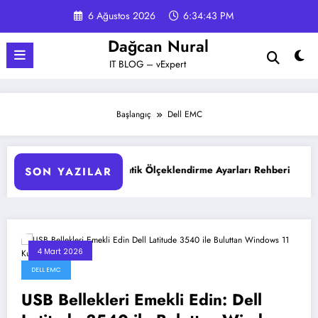
İçeriğe
6 Ağustos 2026
6:34:43 PM
atla
Dağcan Nural
IT BLOG – vExpert
Başlangıç
Dell EMC
Otomatik Ölçeklendirme Ayarları Rehberi
Google Gemini 3 
SON YAZILAR
4 Mart 2026
DELL EMC
USB Bellekleri Emekli Edin: Dell