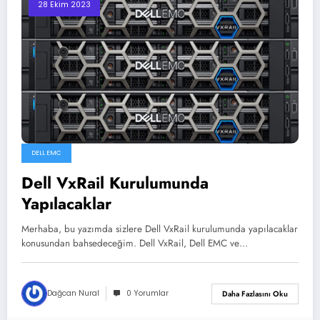
28 Ekim 2023
DELL EMC
Dell VxRail Kurulumunda
Yapılacaklar
Merhaba, bu yazımda sizlere Dell VxRail kurulumunda yapılacaklar
konusundan bahsedeceğim. Dell VxRail, Dell EMC ve…
Dağcan Nural
0 Yorumlar
Daha Fazlasını Oku