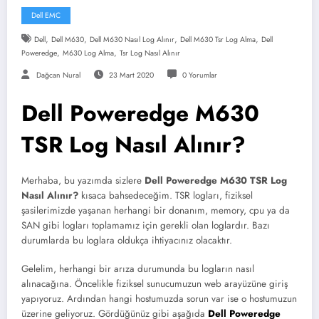
Dell EMC
,
,
,
,
Dell
Dell M630
Dell M630 Nasıl Log Alınır
Dell M630 Tsr Log Alma
Dell
,
,
Poweredge
M630 Log Alma
Tsr Log Nasıl Alınır
Dağcan Nural
23 Mart 2020
0 Yorumlar
Dell Poweredge M630
TSR Log Nasıl Alınır?
Merhaba, bu yazımda sizlere
Dell Poweredge M630 TSR Log
Nasıl Alınır?
kısaca bahsedeceğim. TSR logları, fiziksel
şasilerimizde yaşanan herhangi bir donanım, memory, cpu ya da
SAN gibi logları toplamamız için gerekli olan loglardır. Bazı
durumlarda bu loglara oldukça ihtiyacınız olacaktır.
Gelelim, herhangi bir arıza durumunda bu logların nasıl
alınacağına. Öncelikle fiziksel sunucumuzun web arayüzüne giriş
yapıyoruz. Ardından hangi hostumuzda sorun var ise o hostumuzun
üzerine geliyoruz. Gördüğünüz gibi aşağıda
Dell Poweredge