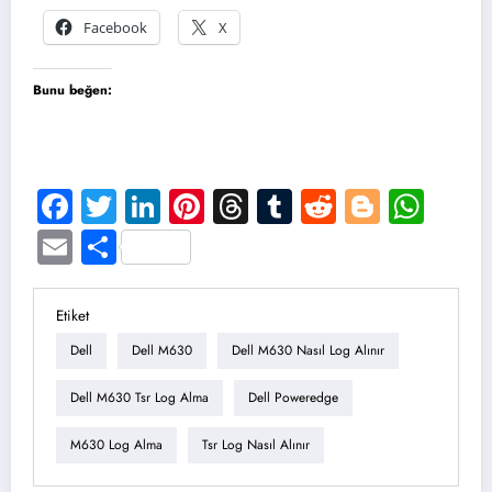
Facebook
X
Bunu beğen:
Facebook
Twitter
LinkedIn
Pinterest
Threads
Tumblr
Reddit
Blogge
Wha
Email
Share
Etiket
Dell
Dell M630
Dell M630 Nasıl Log Alınır
Dell M630 Tsr Log Alma
Dell Poweredge
M630 Log Alma
Tsr Log Nasıl Alınır