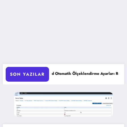
AKS Pod Otomatik Ölçeklendirme Ayarları Rehberi
Google 
SON YAZILAR