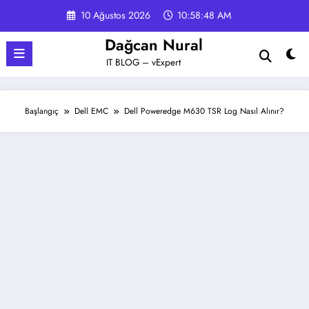
İçeriğe
10 Ağustos 2026
10:58:49 AM
atla
Dağcan Nural
IT BLOG – vExpert
Başlangıç
Dell EMC
Dell Poweredge M630 TSR Log Nasıl Alınır?