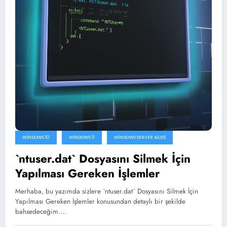
WINDOWS 10
WINDOWS 11
WINDOWS SERVER AILESI
`ntuser.dat` Dosyasını Silmek İçin
Yapılması Gereken İşlemler
Merhaba, bu yazımda sizlere `ntuser.dat` Dosyasını Silmek İçin
Yapılması Gereken İşlemler konusundan detaylı bir şekilde
bahsedeceğim.…