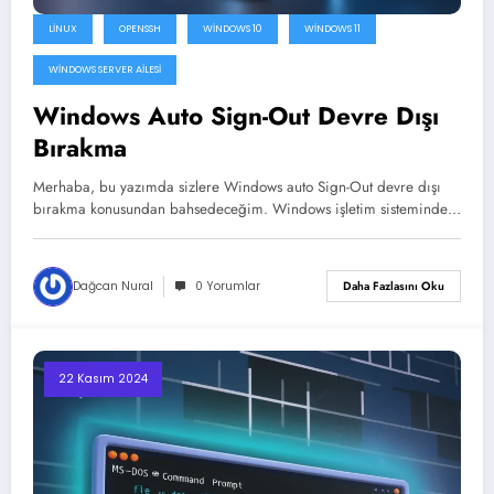
LINUX
OPENSSH
WINDOWS 10
WINDOWS 11
WINDOWS SERVER AILESI
Windows Auto Sign-Out Devre Dışı
Bırakma
Merhaba, bu yazımda sizlere Windows auto Sign-Out devre dışı
bırakma konusundan bahsedeceğim. Windows işletim sisteminde…
Dağcan Nural
0 Yorumlar
Daha Fazlasını Oku
22 Kasım 2024