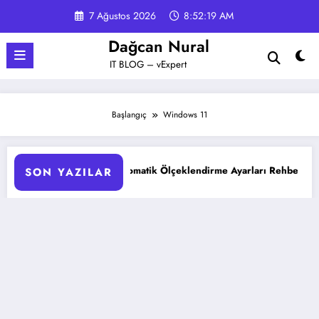
İçeriğe
7 Ağustos 2026
8:52:20 AM
atla
Dağcan Nural
IT BLOG – vExpert
Başlangıç
Windows 11
eklendirme Ayarları Rehberi
Google Gemini 3 ile Multimod
SON YAZILAR