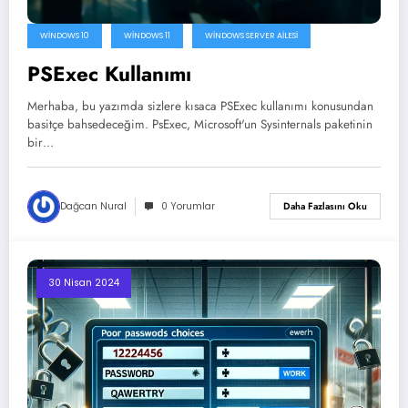
WINDOWS 10
WINDOWS 11
WINDOWS SERVER AILESI
PSExec Kullanımı
Merhaba, bu yazımda sizlere kısaca PSExec kullanımı konusundan
basitçe bahsedeceğim. PsExec, Microsoft'un Sysinternals paketinin
bir…
Dağcan Nural
0 Yorumlar
Daha Fazlasını Oku
30 Nisan 2024