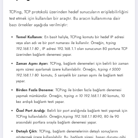
TCPing, TCP protokolü üzerinden hedef sunucuların erişilebilirliğini
test etmek için kullanılan bir araçtır. Bu aracın kullanımına dair
bazı örnekler aşağıda verilmiştir:
Temel Kullanım
: En basit haliyle, TCPing komutu bir hedef IP adresi
veya alan adı ve bir port numarası ile kullanılır. Örneğin,
tcping
192.168.1.1 80
, IP adresi 192.168.1.1 olan sunucunun 80 portuna TCP
üzerinden bağlantı denemesi yapar.
Zaman Aşımı Ayarı
: TCPing, bağlantı denemeleri için belirli bir zaman
aşımı süresi ayarlamak üzere kullanılabilir. Örneğin,
tcping -t 5000
192.168.1.1 80
komutu, 5 saniyelik bir zaman aşımı ile bağlantı testi
yapar.
Birden Fazla Deneme
: TCPing ile birden fazla bağlantı denemesi
yapmak mümkündür. Örneğin,
tcping -n 10 192.168.1.1 80
komutu, 10
kez ardışık bağlantı testi yapar.
Özel Port Aralığı
: Belirli bir port aralığında bağlantı testi yapmak için
TCPing kullanılabilir. Örneğin,
tcping 192.168.1.1 80-90,
80 ile 90
arasındaki portlara sırayla bağlantı denemesi yapar.
Detaylı Çıktı
: TCPing, bağlantı denemelerinin detaylı sonuçlarını
göstermek üzere kullanılabilir. Bu, bağlantı süresi, başarı durumu gibi