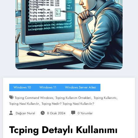
Windows 10
Windows 11
Windows Server Ailesi
,
,
,
Tcping Command Windows
Tcping Kullanım Örnekleri
Tcping Kullanımı
,
Tcping Nasıl Kullanılır
Tcping Nedir? Tcping Nasıl Kullanılır?
Dağcan Nural
8 Ocak 2024
0 Yorumlar
Tcping Detaylı Kullanımı