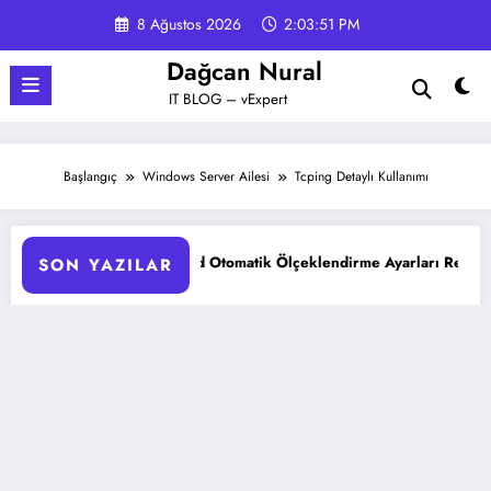
İçeriğe
8 Ağustos 2026
2:03:52 PM
atla
Dağcan Nural
IT BLOG – vExpert
Başlangıç
Windows Server Ailesi
Tcping Detaylı Kullanımı
KS Pod Otomatik Ölçeklendirme Ayarları Rehberi
Google G
SON YAZILAR