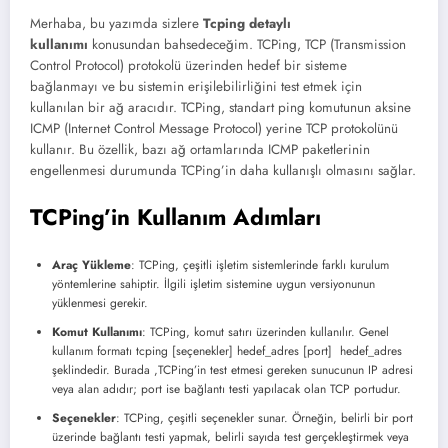
Merhaba, bu yazımda sizlere
Tcping detaylı
kullanımı
konusundan bahsedeceğim. TCPing, TCP (Transmission
Control Protocol) protokolü üzerinden hedef bir sisteme
bağlanmayı ve bu sistemin erişilebilirliğini test etmek için
kullanılan bir ağ aracıdır. TCPing, standart ping komutunun aksine
ICMP (Internet Control Message Protocol) yerine TCP protokolünü
kullanır. Bu özellik, bazı ağ ortamlarında ICMP paketlerinin
engellenmesi durumunda TCPing’in daha kullanışlı olmasını sağlar.
TCPing’in Kullanım Adımları
Araç Yükleme
: TCPing, çeşitli işletim sistemlerinde farklı kurulum
yöntemlerine sahiptir. İlgili işletim sistemine uygun versiyonunun
yüklenmesi gerekir.
Komut Kullanımı
: TCPing, komut satırı üzerinden kullanılır. Genel
kullanım formatı tcping [seçenekler] hedef_adres [port] hedef_adres
şeklindedir. Burada ,TCPing’in test etmesi gereken sunucunun IP adresi
veya alan adıdır; port ise bağlantı testi yapılacak olan TCP portudur.
Seçenekler
: TCPing, çeşitli seçenekler sunar. Örneğin, belirli bir port
üzerinde bağlantı testi yapmak, belirli sayıda test gerçekleştirmek veya