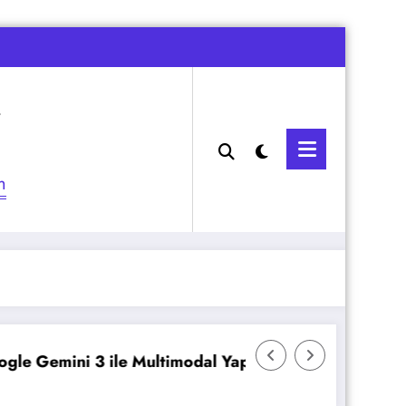
m
i 3 ile Multimodal Yapay Zeka
Veeam Backup &