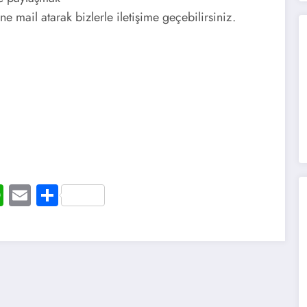
e mail atarak bizlerle iletişime geçebilirsiniz.
t
ogger
WhatsApp
Email
Share