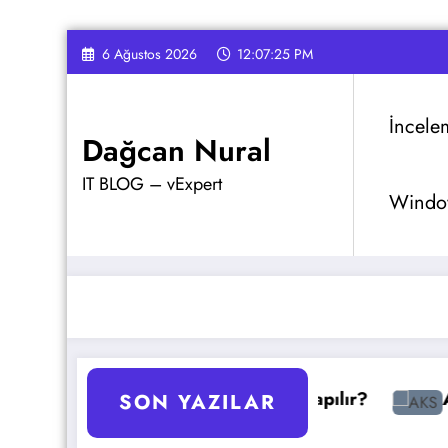
İçeriğe
6 Ağustos 2026
12:07:25 PM
atla
İncele
Dağcan Nural
IT BLOG – vExpert
Window
ajlar
GPO Yedekleme Nasıl Yapılır?
AKS Pod O
SON YAZILAR