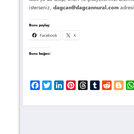
isterseniz,
dagcan@dagcannural.com
adresin
Bunu paylaş:
Facebook
X
Bunu beğen:
Facebook
Twitter
LinkedIn
Pinterest
Threads
Tumblr
Reddi
Bl