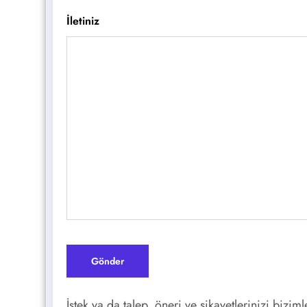
İletiniz
İstek ya da talep, öneri ve şikayetlerinizi bizi