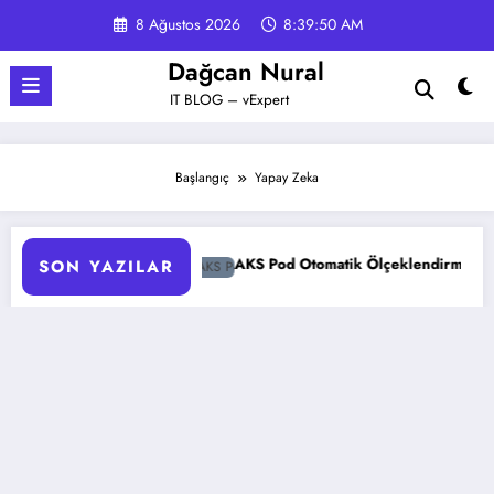
İçeriğe
8 Ağustos 2026
8:39:51 AM
atla
Dağcan Nural
IT BLOG – vExpert
Başlangıç
Yapay Zeka
apılır?
AKS Pod Otomatik Ölçeklendirme Ayarları Rehberi
SON YAZILAR