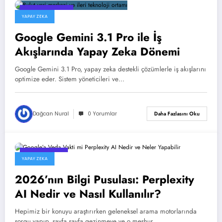
7 Haziran 2026
YAPAY ZEKA
Google Gemini 3.1 Pro ile İş
Akışlarında Yapay Zeka Dönemi
Google Gemini 3.1 Pro, yapay zeka destekli çözümlerle iş akışlarını
optimize eder. Sistem yöneticileri ve…
Dağcan Nural
0 Yorumlar
Daha Fazlasını Oku
7 Nisan 2026
YAPAY ZEKA
2026’nın Bilgi Pusulası: Perplexity
AI Nedir ve Nasıl Kullanılır?
Hepimiz bir konuyu araştırırken geleneksel arama motorlarında
sorgu yapıp, sayfa sayfa gezinmeye ve o meşhur…