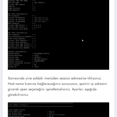
Sonrasında yine soldaki menüden session sekmesine tıklıyoruz.
Host name kısmına bağlanacağınız sunucunun, şasinin ip adresini
girerek open seçeneğini işaretlemelisiniz. Ayarları aşağıda
görebilirsiniz.