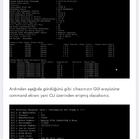
Ardından aşağıda gördüğünü gibi cihazınızın GUI arayüzüne
command ekranı yani CLI üzerinden erişmiş olacaksınız.