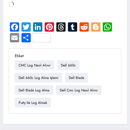
Yükleniyor...
Facebook
Twitter
LinkedIn
Pinterest
Threads
Tumblr
Reddit
Blogge
Wha
Email
Share
Etiket
CMC Log Nasıl Alınır
Dell 660c
Dell 660c Log Alma Işlemi
Dell Blade
Dell Blade Log Alma
Dell Cmc Log Nasıl Alınır
Putty Ile Log Almak