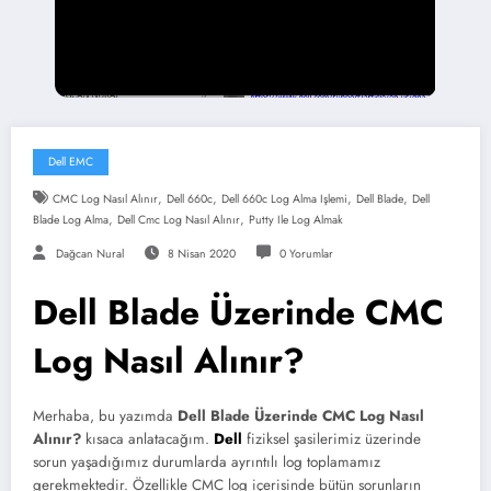
Dell EMC
,
,
,
,
CMC Log Nasıl Alınır
Dell 660c
Dell 660c Log Alma Işlemi
Dell Blade
Dell
,
,
Blade Log Alma
Dell Cmc Log Nasıl Alınır
Putty Ile Log Almak
Dağcan Nural
8 Nisan 2020
0 Yorumlar
Dell Blade Üzerinde CMC
Log Nasıl Alınır?
Merhaba, bu yazımda
Dell Blade Üzerinde CMC Log Nasıl
Alınır?
kısaca anlatacağım.
Dell
fiziksel şasilerimiz üzerinde
sorun yaşadığımız durumlarda ayrıntılı log toplamamız
gerekmektedir. Özellikle CMC log içerisinde bütün sorunların