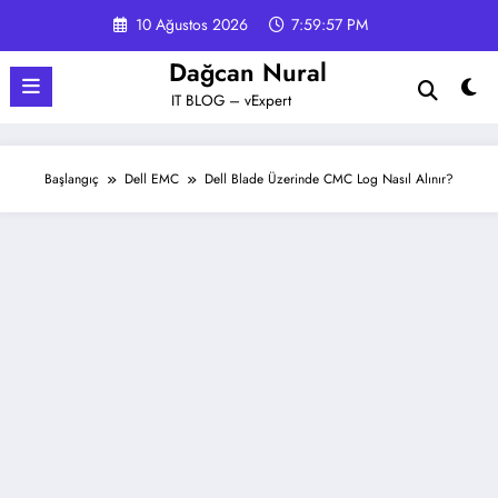
İçeriğe
10 Ağustos 2026
7:59:58 PM
atla
Dağcan Nural
IT BLOG – vExpert
Başlangıç
Dell EMC
Dell Blade Üzerinde CMC Log Nasıl Alınır?