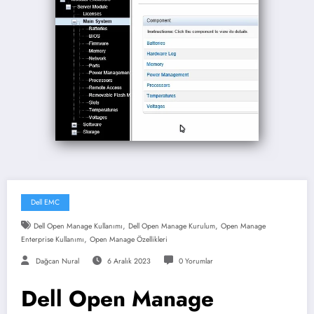
Dell EMC
,
,
Dell Open Manage Kullanımı
Dell Open Manage Kurulum
Open Manage
,
Enterprise Kullanımı
Open Manage Özellikleri
Dağcan Nural
6 Aralık 2023
0 Yorumlar
Dell Open Manage