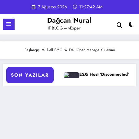
İçeriğe
7 Ağustos 2026
11:27:42 AM
atla
Dağcan Nural
IT BLOG – vExpert
Başlangıç
Dell EMC
Dell Open Manage Kullanımı
mizasyonu
ESXi Host ‘Disconnected’ Sorunu Çözümü
SON YAZILAR