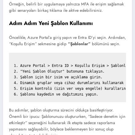
Örneğin, belirli bir uygulamaya yalnızca MFA ile erişim sağlamak
gibi senaryoları birkaç tıklama ile aktive edebilirsiniz.
Adım Adım Yeni Şablon Kullanımı
Öncelikle, Azure Portal’a giriş yapın ve Entra ID’yi seçin. Ardından,
“Koşullu Erişim” sekmesine gidip
“Şablonlar”
bölümünü seçin.
1. Azure Portal > Entra ID > Koşullu Erişim > Şablonlar

2. "Yeni Şablon Oluştur" butonuna tıklayın.

3. Şablon için bir isim ve açıklama girin.

4. Dinamik gruplar veya cihaz durumlarını kullanarak koşul
5. Erişim kontrolü (izin ver veya engelle) kurallarını bel
Bu adımlar, şablon oluşturma sürecini oldukça basitleştiriyor.
Önemli bir ipucu: Şablonunuzu oluştururken, “Sadece denetim için
etkinleştir” seçeneğini kullanarak ilk etapta sadece raporlama
yapmasını sağlayabilir, böylece beklenmeyen bir sonuç olup