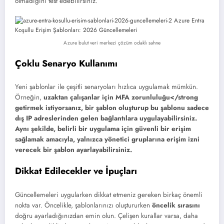
olmadığını test edebilirsiniz.
Azure bulut veri merkezi çözüm odaklı sahne
Çoklu Senaryo Kullanımı
Yeni şablonlar ile çeşitli senaryoları hızlıca uygulamak mümkün.
Örneğin,
uzaktan çalışanlar için MFA zorunluluğu</strong
getirmek istiyorsanız, bir şablon oluşturup bu şablonu sadece
dış IP adreslerinden gelen bağlantılara uygulayabilirsiniz.
Aynı şekilde, belirli bir uygulama için güvenli bir erişim
sağlamak amacıyla, yalnızca yönetici gruplarına erişim izni
verecek bir şablon ayarlayabilirsiniz.
Dikkat Edilecekler ve İpuçları
Güncellemeleri uygularken dikkat etmeniz gereken birkaç önemli
nokta var. Öncelikle, şablonlarınızı oluştururken
öncelik sırasını
doğru ayarladığınızdan emin olun. Çelişen kurallar varsa, daha