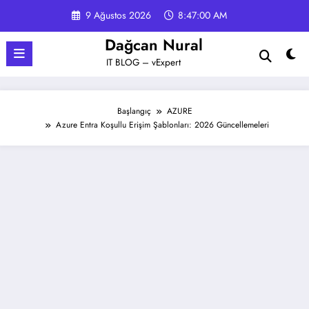
İçeriğe
9 Ağustos 2026
8:47:01 AM
atla
Dağcan Nural
IT BLOG – vExpert
Başlangıç
AZURE
Azure Entra Koşullu Erişim Şablonları: 2026 Güncellemeleri