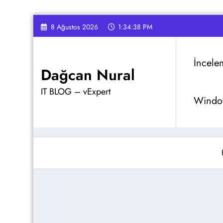
İçeriğe
8 Ağustos 2026
1:34:39 PM
atla
İncele
Dağcan Nural
IT BLOG – vExpert
Window