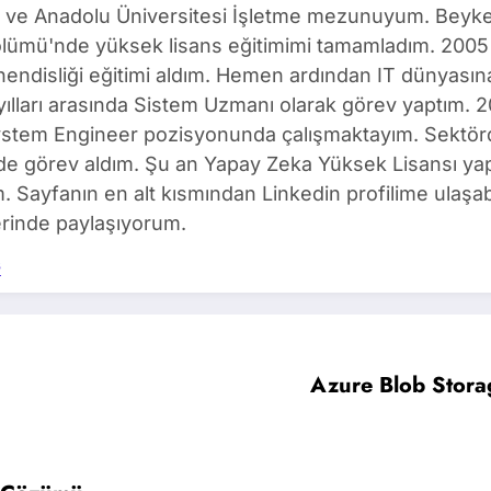
ı ve Anadolu Üniversitesi İşletme mezunuyum. Beyken
ölümü'nde yüksek lisans eğitimimi tamamladım. 2005 
ndisliği eğitimi aldım. Hemen ardından IT dünyasına 
yılları arasında Sistem Uzmanı olarak görev yaptım
ystem Engineer pozisyonunda çalışmaktayım. Sektörd
de görev aldım. Şu an Yapay Zeka Yüksek Lisansı ya
m. Sayfanın en alt kısmından Linkedin profilime ulaşabi
rinde paylaşıyorum.
s
Azure Blob Storag