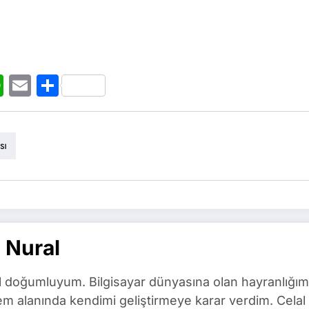
t
ogger
WhatsApp
Email
Share
sı
 Nural
l doğumluyum. Bilgisayar dünyasına olan hayranlığım
m alanında kendimi geliştirmeye karar verdim. Celal 