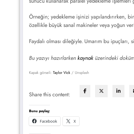
sunucu kullanarak paralel yedekleme işlemleri ge
Örneğin; yedekleme işinizi yapılandırırken, bir 
özellikle büyük sanal makineler veya yoğun veri 
Faydalı olması dileğiyle. Umarım bu ipuçları, s
Bu yazıyı hazırlarken
kaynak
üzerindeki doküma
Kapak görseli:
Taylor Vick
/ Unsplash
Share this content:
Bunu paylaş:
Facebook
X