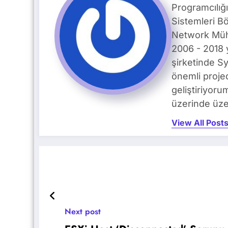
Programcılığ
Sistemleri B
Network Mühe
2006 - 2018 
şirketinde S
önemli proje
geliştiriyoru
üzerinde üze
View All Post
Next post