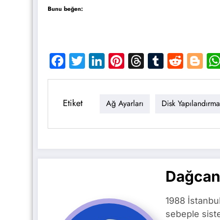
Bunu beğen:
Facebook
Twitter
LinkedIn
Pinterest
Threads
Tumblr
Reddi
Bl
Etiket
Ağ Ayarları
Disk Yapılandırma
Dağcan
1988 İstanbu
sebeple siste