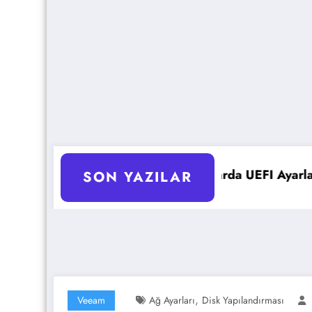
ant Sunucularda UEFI Ayarlarını Optimize Etme
Microsoft 36
SON YAZILAR
,
Veeam
Ağ Ayarları
Disk Yapılandırması