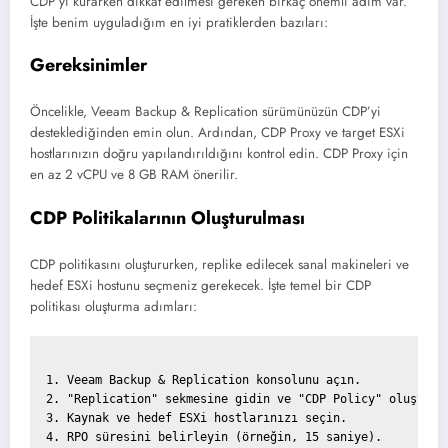
CDP’yi kurarken dikkat edilmesi gereken birkaç önemli adım var.
İşte benim uyguladığım en iyi pratiklerden bazıları:
Gereksinimler
Öncelikle, Veeam Backup & Replication sürümünüzün CDP’yi
desteklediğinden emin olun. Ardından, CDP Proxy ve target ESXi
hostlarınızın doğru yapılandırıldığını kontrol edin. CDP Proxy için
en az 2 vCPU ve 8 GB RAM önerilir.
CDP Politikalarının Oluşturulması
CDP politikasını oluştururken, replike edilecek sanal makineleri ve
hedef ESXi hostunu seçmeniz gerekecek. İşte temel bir CDP
politikası oluşturma adımları:
1. Veeam Backup & Replication konsolunu açın.

2. "Replication" sekmesine gidin ve "CDP Policy" oluşturun
3. Kaynak ve hedef ESXi hostlarınızı seçin.

4. RPO süresini belirleyin (örneğin, 15 saniye).
