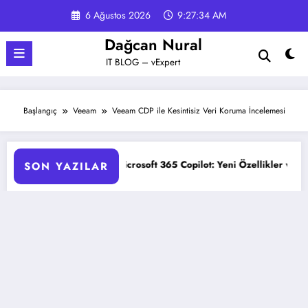
İçeriğe
6 Ağustos 2026
9:27:34 AM
atla
Dağcan Nural
IT BLOG – vExpert
Başlangıç
Veeam
Veeam CDP ile Kesintisiz Veri Koruma İncelemesi
me
Microsoft 365 Copilot: Yeni Özellikler ve Avantajlar
SON YAZILAR