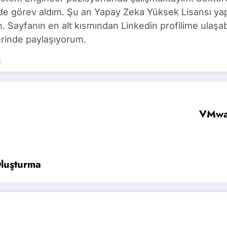
de görev aldım. Şu an Yapay Zeka Yüksek Lisansı ya
m. Sayfanın en alt kısmından Linkedin profilime ulaşabi
rinde paylaşıyorum.
s
VMwar
Oluşturma