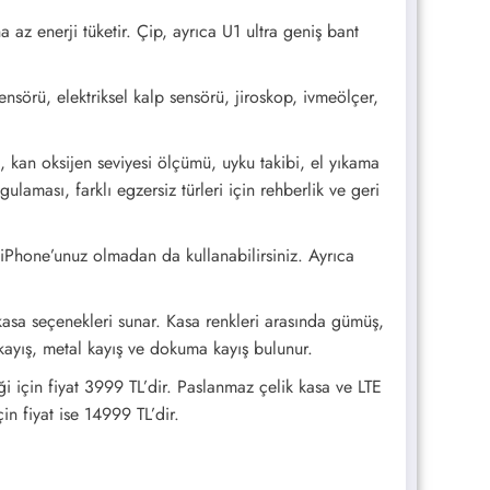
az enerji tüketir. Çip, ayrıca U1 ultra geniş bant
ensörü, elektriksel kalp sensörü, jiroskop, ivmeölçer,
, kan oksijen seviyesi ölçümü, uyku takibi, el yıkama
ulaması, farklı egzersiz türleri için rehberlik ve geri
 iPhone’unuz olmadan da kullanabilirsiniz. Ayrıca
asa seçenekleri sunar. Kasa renkleri arasında gümüş,
i kayış, metal kayış ve dokuma kayış bulunur.
 için fiyat 3999 TL’dir. Paslanmaz çelik kasa ve LTE
in fiyat ise 14999 TL’dir.