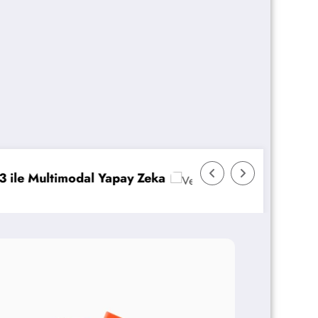
a
Veeam Backup & Replication: İmmutability ve