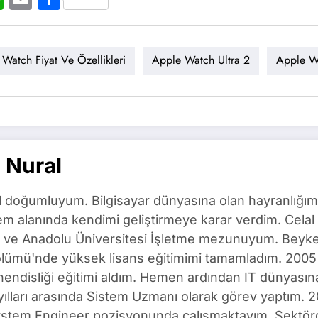
Watch Fiyat Ve Özellikleri
Apple Watch Ultra 2
Apple Wa
 Nural
l doğumluyum. Bilgisayar dünyasına olan hayranlığım
m alanında kendimi geliştirmeye karar verdim. Celal 
ı ve Anadolu Üniversitesi İşletme mezunuyum. Beyken
ölümü'nde yüksek lisans eğitimimi tamamladım. 2005 
ndisliği eğitimi aldım. Hemen ardından IT dünyasına 
yılları arasında Sistem Uzmanı olarak görev yaptım
ystem Engineer pozisyonunda çalışmaktayım. Sektörd