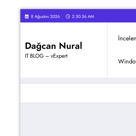
İçeriğe
8 Ağustos 2026
2:30:37 AM
atla
İncele
Dağcan Nural
IT BLOG – vExpert
Window