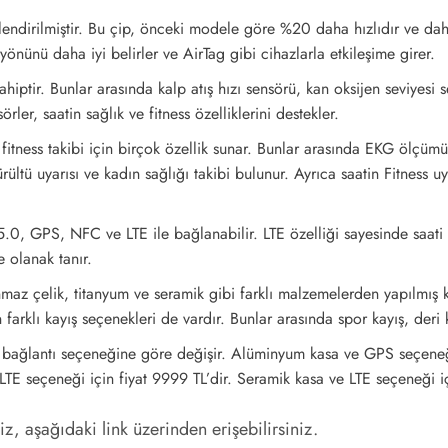
ndirilmiştir. Bu çip, önceki modele göre %20 daha hızlıdır ve daha 
yönünü daha iyi belirler ve AirTag gibi cihazlarla etkileşime girer.
iptir. Bunlar arasında kalp atış hızı sensörü, kan oksijen seviyesi s
ler, saatin sağlık ve fitness özelliklerini destekler.
fitness takibi için birçok özellik sunar. Bunlar arasında EKG ölçümü
ültü uyarısı ve kadın sağlığı takibi bulunur. Ayrıca saatin Fitness uyg
.0, GPS, NFC ve LTE ile bağlanabilir. LTE özelliği sayesinde saati
 olanak tanır.
az çelik, titanyum ve seramik gibi farklı malzemelerden yapılmış k
in farklı kayış seçenekleri de vardır. Bunlar arasında spor kayış, der
e bağlantı seçeneğine göre değişir. Alüminyum kasa ve GPS seçeneği
LTE seçeneği için fiyat 9999 TL’dir. Seramik kasa ve LTE seçeneği iç
, aşağıdaki link üzerinden erişebilirsiniz.