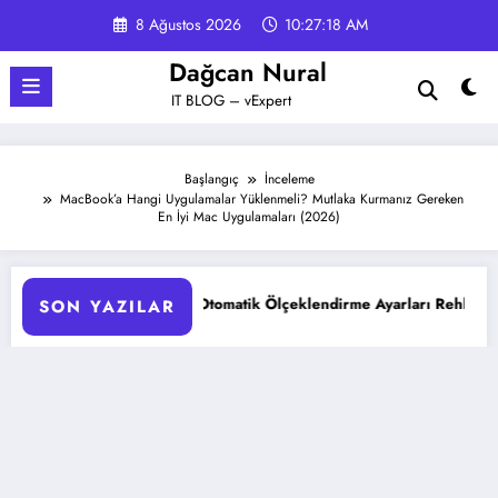
İçeriğe
8 Ağustos 2026
10:27:19 AM
atla
Dağcan Nural
IT BLOG – vExpert
Başlangıç
İnceleme
MacBook’a Hangi Uygulamalar Yüklenmeli? Mutlaka Kurmanız Gereken
En İyi Mac Uygulamaları (2026)
KS Pod Otomatik Ölçeklendirme Ayarları Rehberi
Google G
SON YAZILAR