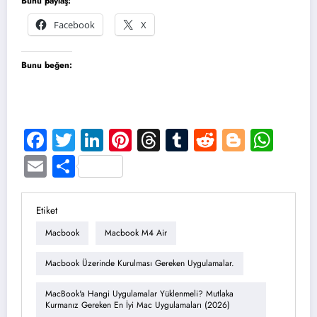
Bunu paylaş:
Facebook
X
Bunu beğen:
Facebook
Twitter
LinkedIn
Pinterest
Threads
Tumblr
Reddit
Blogge
Wha
Email
Share
Etiket
Macbook
Macbook M4 Air
Macbook Üzerinde Kurulması Gereken Uygulamalar.
MacBook'a Hangi Uygulamalar Yüklenmeli? Mutlaka
Kurmanız Gereken En İyi Mac Uygulamaları (2026)