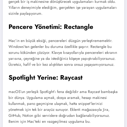
gerçek bir iş makinesine dönüştürecek uygulamaları kurmak oldu.
Yılların deneyimiyle elediğim, gerçekten işe yarayan uygulamaları
sizinle paylaşıyorum.
Pencere Yönetimi: Rectangle
Mac’in en büyük eksiği, pencereleri düzgün yerleştirememektir.
Windows’tan gelenler bu duruma özellikle şaşırır. Rectangle bu
sorunu kökünden çözüyor. Klavye kısayollarıyla pencereleri ekranın
yarısına, çeyreğine ya da istediğiniz köşeye yapıştırabiliyorsunuz.
Ücretsiz, hafif ve bir kez alıştıktan sonra onsuz yaşayamıyorsunuz.
Spotlight Yerine: Raycast
macOS’un yerleşik Spotlight’ı fena değildir ama Raycast bambaşka
bir dünya. Uygulama açmak, dosya aramak, hesap makinesi
kullanmak, pano geçmişine ulaşmak, hatta snippet’lerinizi
yönetmek için tek bir arayüz sunuyor. Eklenti mağazasıyla Jira,
GitHub, Notion gibi servislere doğrudan bağlanabiliyorsunuz.
Benim için Mac’teki en vazgeçilmez uygulama bu.