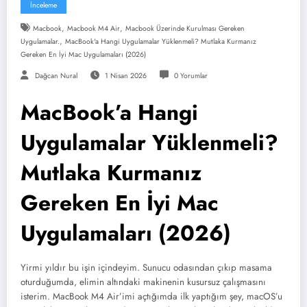
İnceleme
,
,
Macbook
Macbook M4 Air
Macbook Üzerinde Kurulması Gereken
,
Uygulamalar.
MacBook'a Hangi Uygulamalar Yüklenmeli? Mutlaka Kurmanız
Gereken En İyi Mac Uygulamaları (2026)
Dağcan Nural
1 Nisan 2026
0 Yorumlar
MacBook’a Hangi
Uygulamalar Yüklenmeli?
Mutlaka Kurmanız
Gereken En İyi Mac
Uygulamaları (2026)
Yirmi yıldır bu işin içindeyim. Sunucu odasından çıkıp masama
oturduğumda, elimin altındaki makinenin kusursuz çalışmasını
isterim. MacBook M4 Air’imi açtığımda ilk yaptığım şey, macOS’u