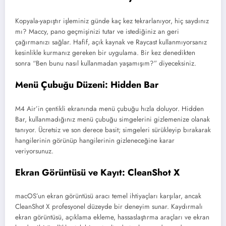
Kopyala-yapıştır işleminiz günde kaç kez tekrarlanıyor, hiç saydınız
mı? Maccy, pano geçmişinizi tutar ve istediğiniz an geri
çağırmanızı sağlar. Hafif, açık kaynak ve Raycast kullanmıyorsanız
kesinlikle kurmanız gereken bir uygulama. Bir kez denedikten
sonra “Ben bunu nasıl kullanmadan yaşamışım?” diyeceksiniz.
Menü Çubuğu Düzeni: Hidden Bar
M4 Air’in çentikli ekranında menü çubuğu hızla doluyor. Hidden
Bar, kullanmadığınız menü çubuğu simgelerini gizlemenize olanak
tanıyor. Ücretsiz ve son derece basit; simgeleri sürükleyip bırakarak
hangilerinin görünüp hangilerinin gizleneceğine karar
veriyorsunuz.
Ekran Görüntüsü ve Kayıt: CleanShot X
macOS’un ekran görüntüsü aracı temel ihtiyaçları karşılar, ancak
CleanShot X profesyonel düzeyde bir deneyim sunar. Kaydırmalı
ekran görüntüsü, açıklama ekleme, hassaslaştırma araçları ve ekran