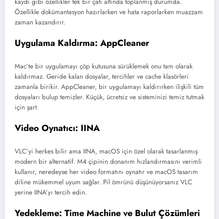
kaydı gibi özellikler tek bir çatı altında toplanmış durumda.
Özellikle dokümantasyon hazırlarken ve hata raporlarken muazzam
zaman kazandırır.
Uygulama Kaldırma: AppCleaner
Mac’te bir uygulamayı çöp kutusuna sürüklemek onu tam olarak
kaldırmaz. Geride kalan dosyalar, tercihler ve cache klasörleri
zamanla birikir. AppCleaner, bir uygulamayı kaldırırken ilişkili tüm
dosyaları bulup temizler. Küçük, ücretsiz ve sisteminizi temiz tutmak
için şart.
Video Oynatıcı: IINA
VLC’yi herkes bilir ama IINA, macOS için özel olarak tasarlanmış
modern bir alternatif. M4 çipinin donanım hızlandırmasını verimli
kullanır, neredeyse her video formatını oynatır ve macOS tasarım
diline mükemmel uyum sağlar. Pil ömrünü düşünüyorsanız VLC
yerine IINA’yı tercih edin.
Yedekleme: Time Machine ve Bulut Çözümleri