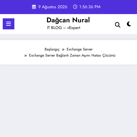
İçeriğe
9 Ağustos 2026
1:56:37 PM
atla
Dağcan Nural
IT BLOG – vExpert
Başlangıç
Exchange Server
Exchange Server Bağlantı Zaman Aşımı Hatası Çözümü