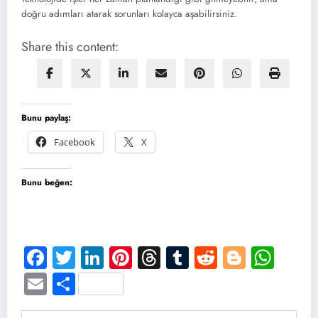
doğru adımları atarak sorunları kolayca aşabilirsiniz.
Share this content:
Bunu paylaş:
Facebook
X
Bunu beğen:
Facebook
Twitter
LinkedIn
Pinterest
Threads
Tumblr
Reddit
Blogge
Wha
Email
Share