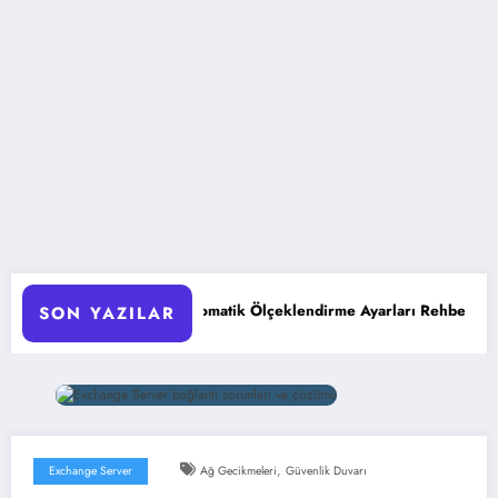
AKS Pod Otomatik Ölçeklendirme Ayarları Rehberi
Google
SON YAZILAR
,
Exchange Server
Ağ Gecikmeleri
Güvenlik Duvarı