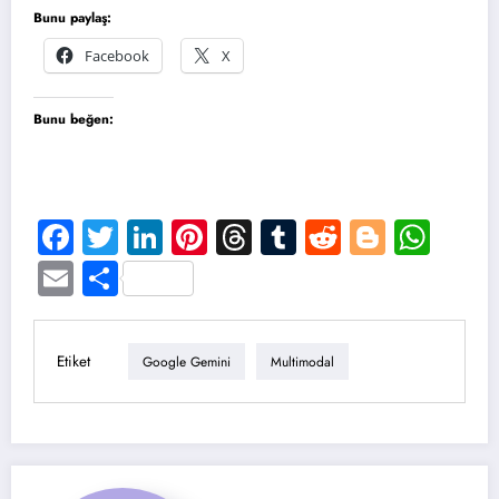
Bunu paylaş:
Facebook
X
Bunu beğen:
Facebook
Twitter
LinkedIn
Pinterest
Threads
Tumblr
Reddit
Blogge
Wha
Email
Share
Etiket
Google Gemini
Multimodal