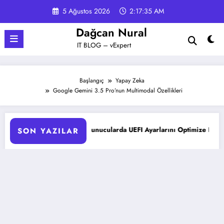
İçeriğe
5 Ağustos 2026
2:17:36 AM
atla
Dağcan Nural
IT BLOG – vExpert
Başlangıç
Yapay Zeka
Google Gemini 3.5 Pro’nun Multimodal Özellikleri
HPE ProLiant Sunucularda UEFI Ayarlarını Optimize Etme
Micr
SON YAZILAR