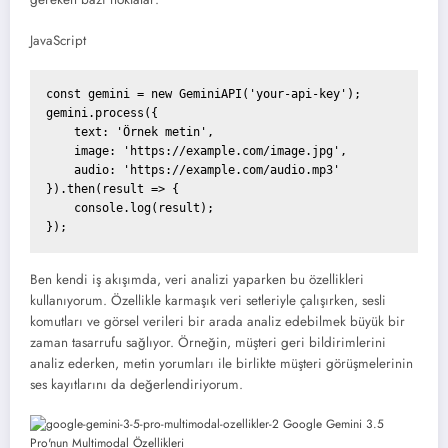
JavaScript
const
 gemini = 
new
 GeminiAPI(
'your-api-key'
);

gemini.process({

text
: 
'Örnek metin'
,

image
: 
'https://example.com/image.jpg'
,

audio
: 
'https://example.com/audio.mp3'
}).then(
result
 =>
 {

console
.log(result);

Ben kendi iş akışımda, veri analizi yaparken bu özellikleri
kullanıyorum. Özellikle karmaşık veri setleriyle çalışırken, sesli
komutları ve görsel verileri bir arada analiz edebilmek büyük bir
zaman tasarrufu sağlıyor. Örneğin, müşteri geri bildirimlerini
analiz ederken, metin yorumları ile birlikte müşteri görüşmelerinin
ses kayıtlarını da değerlendiriyorum.