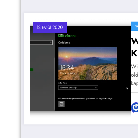
W
12 Eylül 2020
W
K
Win
old
ka