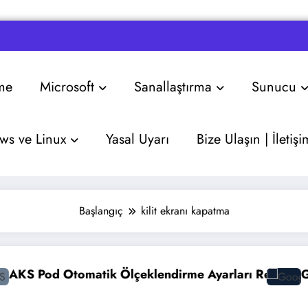
me
Microsoft
Sanallaştırma
Sunucu
s ve Linux
Yasal Uyarı
Bize Ulaşın | İletişi
Başlangıç
kilit ekranı kapatma
 Otomatik Ölçeklendirme Ayarları Rehberi
Google Gem