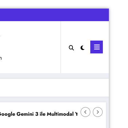
m
ini 3 ile Multimodal Yapay Zeka
Veeam Backup