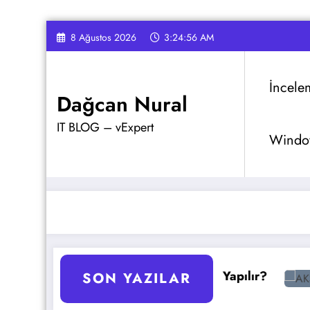
İçeriğe
8 Ağustos 2026
3:24:57 AM
atla
İncele
Dağcan Nural
IT BLOG – vExpert
Window
antajlar
GPO Yedekleme Nasıl Yapılır?
AKS Pod
SON YAZILAR