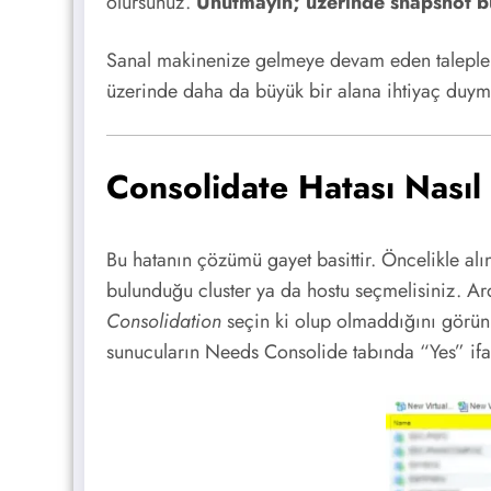
olursunuz.
Unutmayın; üzerinde snapshot bu
Sanal makinenize gelmeye devam eden talepler, 
üzerinde daha da büyük bir alana ihtiyaç duy
Consolidate Hatası Nasıl 
Bu hatanın çözümü gayet basittir. Öncelikle al
bulunduğu cluster ya da hostu seçmelisiniz. Ar
Consolidation
seçin ki olup olmaddığını görün.
sunucuların Needs Consolide tabında “Yes” ifad