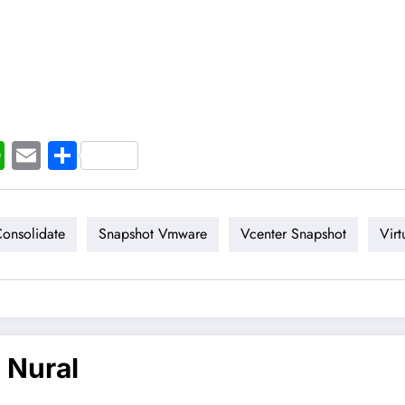
t
ogger
WhatsApp
Email
Share
onsolidate
Snapshot Vmware
Vcenter Snapshot
Vir
 Nural