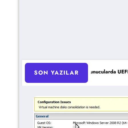
roLiant Sunucularda UEFI Ayarlarını Optimize Etme
Microsof
SON YAZILAR