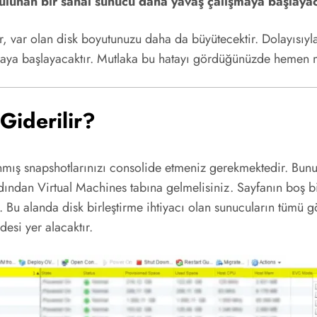
lunan bir sanal sunucu daha yavaş çalışmaya başlayac
var olan disk boyutunuzu daha da büyütecektir. Dolayısıyla
maya başlayacaktır. Mutlaka bu hatayı gördüğünüzde hemen 
Giderilir?
ınmış snapshotlarınızı consolide etmeniz gerekmektedir. Bun
dından Virtual Machines tabına gelmelisiniz. Sayfanın boş b
 Bu alanda disk birleştirme ihtiyacı olan sunucuların tümü 
esi yer alacaktır.