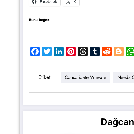
Facebook
X
Bunu beğen:
Facebook
Twitter
LinkedIn
Pinterest
Threads
Tumblr
Reddi
Bl
Etiket
Consolidate Vmware
Needs C
Dağcan