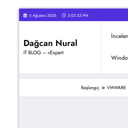
İçeriğe
6 Ağustos 2026
2:03:34 PM
atla
İncele
Dağcan Nural
IT BLOG – vExpert
Window
Başlangıç
VMWARE