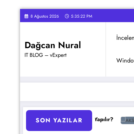
İçeriğe
8 Ağustos 2026
5:35:23 PM
atla
İncele
Dağcan Nural
IT BLOG – vExpert
Window
r
GPO Yedekleme Nasıl Yapılır?
AKS Pod Otoma
SON YAZILAR