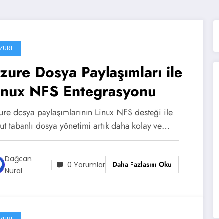
ZURE
zure Dosya Paylaşımları ile
inux NFS Entegrasyonu
ure dosya paylaşımlarının Linux NFS desteği ile
lut tabanlı dosya yönetimi artık daha kolay ve…
Dağcan
Daha Fazlasını Oku
0 Yorumlar
Nural
ZURE