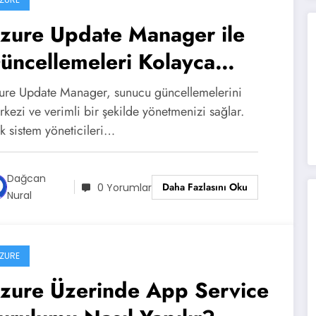
zure Update Manager ile
üncellemeleri Kolayca
önetin
ure Update Manager, sunucu güncellemelerini
kezi ve verimli bir şekilde yönetmenizi sağlar.
k sistem yöneticileri…
Dağcan
Daha Fazlasını Oku
0 Yorumlar
Nural
ZURE
zure Üzerinde App Service