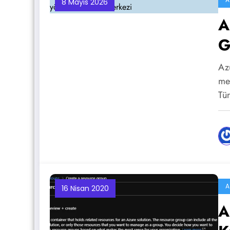
8 Mayıs 2026
A
G
Y
Az
mer
Tür
A
16 Nisan 2020
A