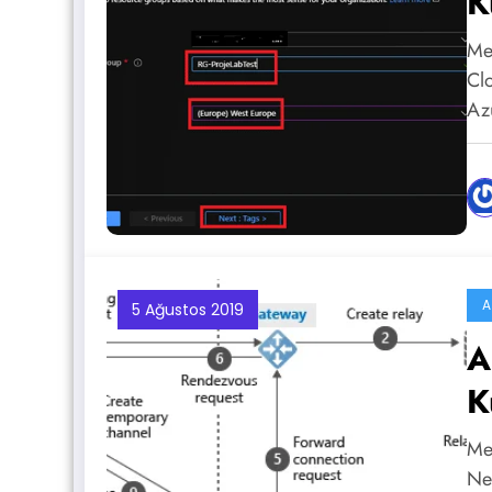
K
Me
Cl
Az
A
5 Ağustos 2019
A
K
Me
Ne