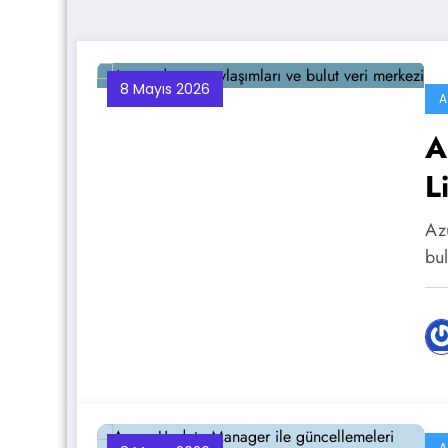
8 Mayıs 2026
A
A
L
Az
bu
A