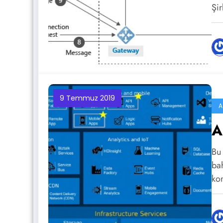
Şir
9 Temmuz 2019
A
A
Bu
ba
ko