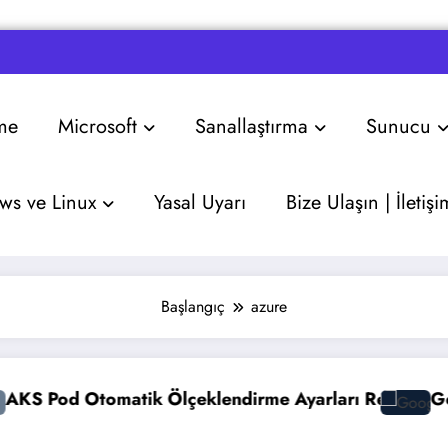
me
Microsoft
Sanallaştırma
Sunucu
s ve Linux
Yasal Uyarı
Bize Ulaşın | İletişi
Başlangıç
azure
tik Ölçeklendirme Ayarları Rehberi
Google Gemini 3