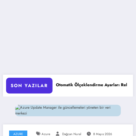
AKS Pod Otomatik Ölçeklendirme Ayarları Rehberi
Google
SON YAZILAR
AZURE
Azure
Dağcan Nural
8 Mayıs 2026