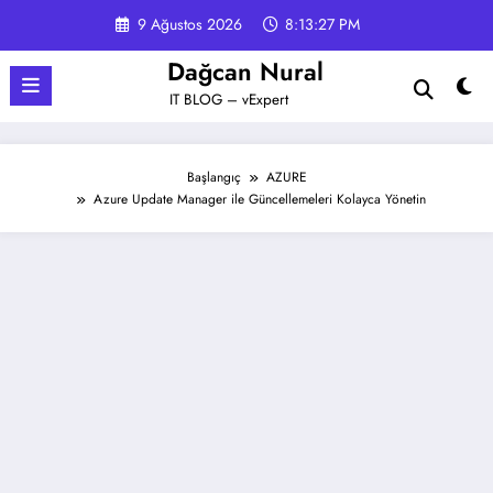
İçeriğe
9 Ağustos 2026
8:13:28 PM
atla
Dağcan Nural
IT BLOG – vExpert
Başlangıç
AZURE
Azure Update Manager ile Güncellemeleri Kolayca Yönetin