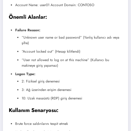
Account Name: user01 Account Domain: CONTOSO
Önemli Alanlar:
Failure Reason:
“Unknown user name or bad password” (Yanlış kullanıcı adı veya
şifre)
“Account locked out” (Hesap kilitlendi)
“User not allowed to log on at this machine” (Kullanıcı bu
makineye giriş yapamaz)
Logon Type:
2: Fiziksel giriş denemesi
3: Ağ üzerinden erişim denemesi
10: Uzak masaüstü (RDP) giriş denemesi
Kullanım Senaryosu:
Brute force saldırılarını tespit etmek