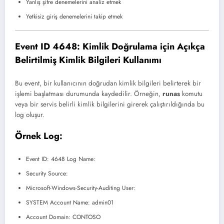
Yanlış şifre denemelerini analiz etmek
Yetkisiz giriş denemelerini takip etmek
Event ID 4648: Kimlik Doğrulama için Açıkça
Belirtilmiş Kimlik Bilgileri Kullanımı
Bu event, bir kullanıcının doğrudan kimlik bilgileri belirterek bir
işlemi başlatması durumunda kaydedilir. Örneğin,
runas
komutu
veya bir servis belirli kimlik bilgilerini girerek çalıştırıldığında bu
log oluşur.
Örnek Log:
Event ID: 4648 Log Name:
Security Source:
Microsoft-Windows-Security-Auditing User:
SYSTEM Account Name: admin01
Account Domain: CONTOSO