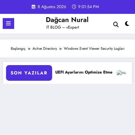
İçeriğe
8 Ağustos 2026
9:01:55 PM
atla
Dağcan Nural
IT BLOG – vExpert
Başlangıç
Active Directory
Windows Event Viewer Security Logları
ucularda UEFI Ayarlarını Optimize Etme
Microsoft 365 Copilo
SON YAZILAR