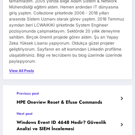
tamamladım. 2005 yılında Bilge Adam Sistem & Network
Mühendisliği eğitimi aldım. Hemen ardından IT dünyasına
giriş yaptım. Collezione şirketinde 2006 - 2018 yılları
arasında Sistem Uzmanı olarak görev yaptım. 2018 Temmuz
ayından beri LCWAIKIKI şirketinde System Engineer
pozisyonunda çalışmaktayım. Sektörde 20 yıllık deneyime
sahibim. Birçok önemli projede görev aldım. Şu an Yapay
Zeka Yüksek Lisansı yapıyorum. Oldukça güzel projeler
geliştiriyorum. Sayfanın en alt kısmından Linkedin profilime
ulaşabilirsiniz. Bilgi ve tecrübemi bu blog üzerinde üzerinde
paylaşıyorum.
View All Posts
Previous post
HPE Oneview Reset & Efuse Commands
Next post
Windows Event ID 4648 Nedir? Güvenlik
Analizi ve SIEM İncelemesi