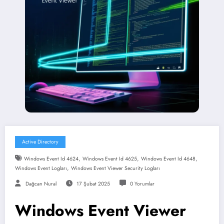
Active Directory
,
,
,
Windows Event Id 4624
Windows Event Id 4625
Windows Event Id 4648
,
Windows Event Logları
Windows Event Viewer Security Logları
Dağcan Nural
17 Şubat 2025
0 Yorumlar
Windows Event Viewer