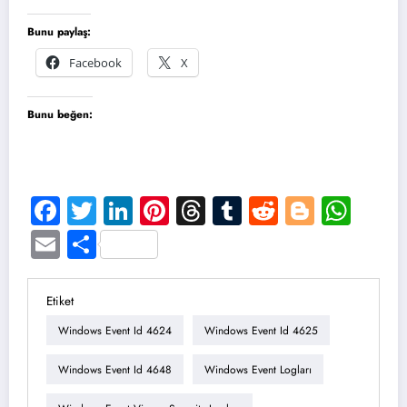
Bunu paylaş:
Facebook
X
Bunu beğen:
Facebook
Twitter
LinkedIn
Pinterest
Threads
Tumblr
Reddit
Blogge
Wha
Email
Share
Etiket
Windows Event Id 4624
Windows Event Id 4625
Windows Event Id 4648
Windows Event Logları