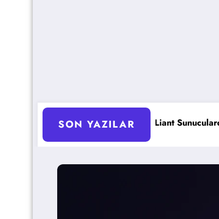
ProLiant Sunucularda UEFI Ayarlarını Optimize Etme
Microso
SON YAZILAR