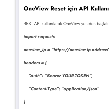
OneView Reset için API Kullan
REST API kullanılarak OneView yeniden başlatıla
import requests
oneview_ip = “https://oneview-ip-address
headers = {
“Auth”: “Bearer YOUR-TOKEN”,
“Content-Type”: “application/json”
}