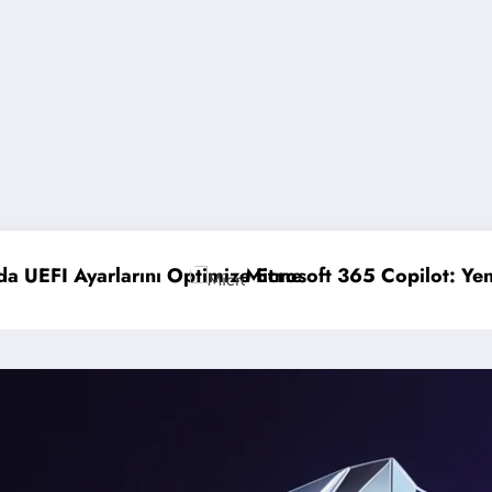
ft 365 Copilot: Yeni Özellikler ve Avantajlar
GPO Yedek