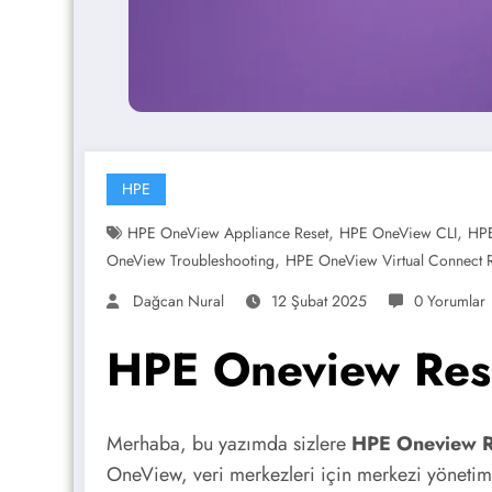
HPE
,
,
HPE OneView Appliance Reset
HPE OneView CLI
HPE
,
OneView Troubleshooting
HPE OneView Virtual Connect 
Dağcan Nural
12 Şubat 2025
0 Yorumlar
HPE Oneview Res
Merhaba, bu yazımda sizlere
HPE Oneview R
OneView, veri merkezleri için merkezi yönetim 