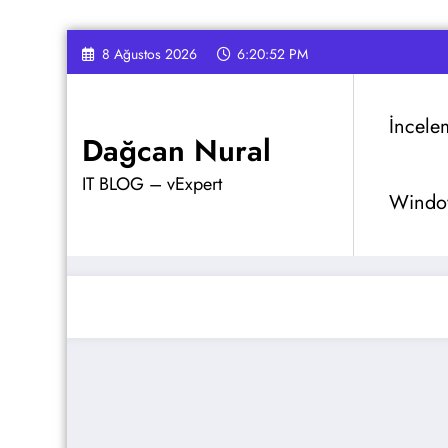
İçeriğe
8 Ağustos 2026
6:20:53 PM
atla
İncele
Dağcan Nural
IT BLOG – vExpert
Window