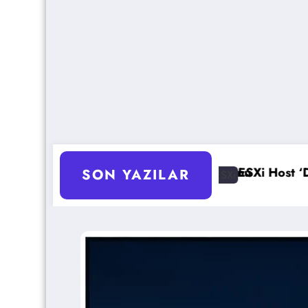
asyonu
ESXi Host ‘Disconnected’ Sorunu Çözümü
SON YAZILAR