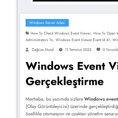
Windows Server Ailesi
,
How To Check Windows Event Viewer
How To Open W
,
,
Administrators To
Windows Event Viewer Event Id 41
Win
Dağcan Nural
11 Temmuz 2025
0 Yoruml
Windows Event Vi
Gerçekleştirme
Merhaba, bu yazımda sizlere
Windows event v
(Olay Görüntüleyicisi) üzerinde gerçekleştirdi
özellikle otomasyon ve uzaktan yönetim senaryo