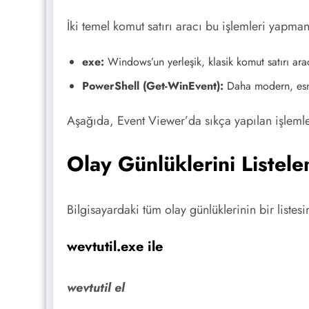
İki temel komut satırı aracı bu işlemleri yapma
exe:
Windows’un yerleşik, klasik komut satırı arac
PowerShell (Get-WinEvent):
Daha modern, esne
Aşağıda, Event Viewer’da sıkça yapılan işlemler
Olay Günlüklerini Listel
Bilgisayardaki tüm olay günlüklerinin bir listesin
wevtutil.exe ile
wevtutil el