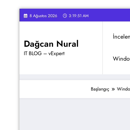
İçeriğe
8 Ağustos 2026
3:19:52 AM
atla
İncele
Dağcan Nural
IT BLOG – vExpert
Window
Başlangıç
Window