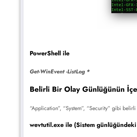
PowerShell ile
Get-WinEvent -ListLog *
Belirli Bir Olay Günlüğünün İç
“Application”, “System”, “Security” gibi belirli
wevtutil.exe ile (Sistem günlüğündeki