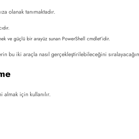
nıza olanak tanımaktadır.
ıdır.
k ve güçlü bir arayüz sunan PowerShell cmdlet’idir.
in bu iki araçla nasıl gerçekleştirilebileceğini sıralayacağı
eme
i almak için kullanılır.