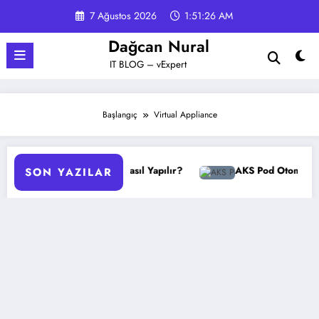
İçeriğe
7 Ağustos 2026
1:51:26 AM
atla
Dağcan Nural
IT BLOG – vExpert
Başlangıç
Virtual Appliance
GPO Yedekleme Nasıl Yapılır?
AKS Pod Otomatik Ölçeklen
SON YAZILAR