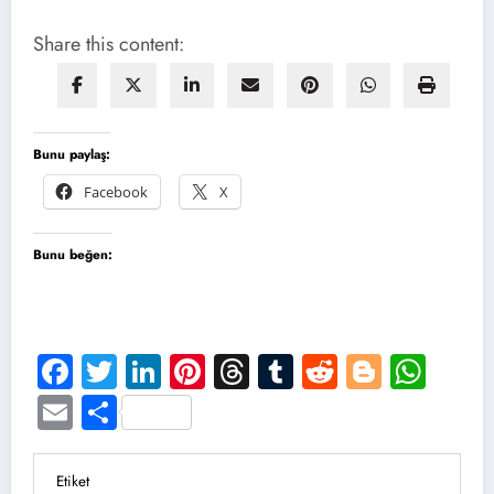
Share this content:
Bunu paylaş:
Facebook
X
Bunu beğen:
Facebook
Twitter
LinkedIn
Pinterest
Threads
Tumblr
Reddit
Blogge
Wha
Email
Share
Etiket