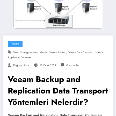
Veeam
,
,
,
,
Direct Storage Access
Veeam
Veeam Backup
Veeam Data Transport
Virtual
,
Appliance
Vmware
Dağcan Nural
15 Ocak 2019
0 Yorumlar
Veeam Backup and
Replication Data Transport
Yöntemleri Nelerdir?
Veeam Backup and Replication Data Transport Yöntemleri