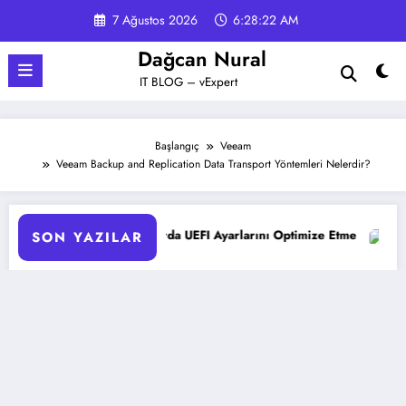
İçeriğe
7 Ağustos 2026
6:28:23 AM
atla
Dağcan Nural
IT BLOG – vExpert
Başlangıç
Veeam
Veeam Backup and Replication Data Transport Yöntemleri Nelerdir?
 Sunucularda UEFI Ayarlarını Optimize Etme
Microsoft 365 Cop
SON YAZILAR