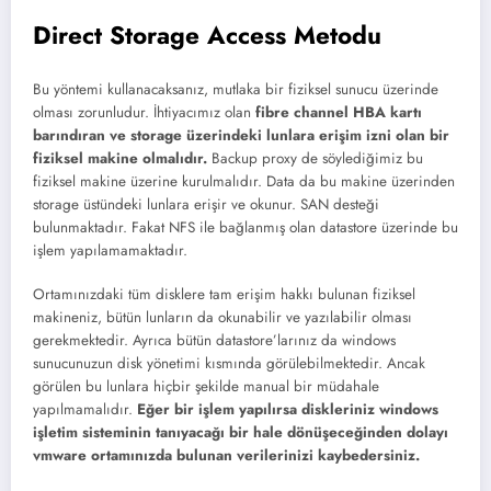
Direct Storage Access Metodu
Bu yöntemi kullanacaksanız, mutlaka bir fiziksel sunucu üzerinde
olması zorunludur. İhtiyacımız olan
fibre channel HBA kartı
barındıran ve storage üzerindeki lunlara erişim izni olan bir
fiziksel makine olmalıdır.
Backup proxy de söylediğimiz bu
fiziksel makine üzerine kurulmalıdır. Data da bu makine üzerinden
storage üstündeki lunlara erişir ve okunur. SAN desteği
bulunmaktadır. Fakat NFS ile bağlanmış olan datastore üzerinde bu
işlem yapılamamaktadır.
Ortamınızdaki tüm disklere tam erişim hakkı bulunan fiziksel
makineniz, bütün lunların da okunabilir ve yazılabilir olması
gerekmektedir. Ayrıca bütün datastore’larınız da windows
sunucunuzun disk yönetimi kısmında görülebilmektedir. Ancak
görülen bu lunlara hiçbir şekilde manual bir müdahale
yapılmamalıdır.
Eğer bir işlem yapılırsa diskleriniz windows
işletim sisteminin tanıyacağı bir hale dönüşeceğinden dolayı
vmware ortamınızda bulunan verilerinizi kaybedersiniz.