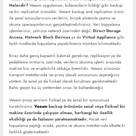
Nelerdir?
Veeam uygulaması, kullananların bildiği gibi backup
ve bir replication ürünüdür. Veeam backup and replication ürünü
ile sanal sunucularınızın verilerini, birçok yöntemle yazma ve
okuma operasyonlarınızı gerçekleştirebilirsiniz. Veri kopyalama
işlemlerinizi, yalnızca network üzerinden değil,
Direct Storage
Access
,
Network Block Devices
ya da
Virtual Appliance
gibi
farklı modlarda kopyalama yapabilmeniz mümkün kılınmaktadır.
Biraz daha geniş kapsamlı bakmak gerekirse, replikasyon ya da
yedekleme mimarisi üzerinde, verilerin okunma işlemi sırasında
makine hızı ve erişebilirlik oldukça önemlidir. Veeam ürününün
transport metotlarında ise proxy olacak sunucunuzu seçeceğiniz
yöntem ile sanal ya da fiziksel olarak kurulması gerekmektedir.
Bahsi geçen bu üç yöntemden sırası ile bahsedeceğiz.
Veeam proxy servisini fiziksel ya da sanal bir sunucunuza
kurabilirsiniz.
Veeam
backup ürününün sanal veya fiziksel bir
makine üzerinde çalışıyor olması, herhangi bir özellik
eksikliği ya da fazlasını yaratmamaktadır.
Ancak veri
kopyalama yaptığı sırada, yazma ve okuma metotlarında elbette ki
farklılık göstermektedir.