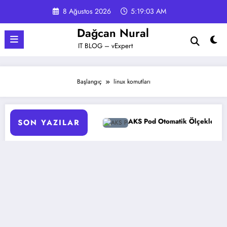
İçeriğe
8 Ağustos 2026
5:19:03 AM
atla
Dağcan Nural
IT BLOG – vExpert
Başlangıç
linux komutları
 Nasıl Yapılır?
AKS Pod Otomatik Ölçeklendirme Ayarları 
SON YAZILAR