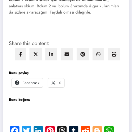
anlatmış oldum. Bölüm 2 ve bölüm 3 yazımda diğer kullanımları
da sizlere aktaracağım. Faydalı olması dileğiyle.
Share this content:
Bunu paylaş:
Facebook
X
Bunu beğen:
Facebook
Twitter
LinkedIn
Pinterest
Threads
Tumblr
Reddit
Blogge
Wha