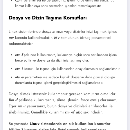
Cp -f
parametresi ile de yaptığınız işlemi force etmiş olursunuz. Bu
komut kullanıcıya soru sormadan işlemleri tamamlayacaktır.
Dosya ve Dizin Taşıma Komutları
Linux sistemlerinde dosyalarınızı veya dizinlerinizi taşımak içinse
mv
komutu kullanılmalıdır.
Mv
komutunun birkaç parametresi
bulunmaktadır.
Mv -f
şeklinde kullanırsanız, kullanıcıya hiçbir soru sorulmadan işlem
force edilir ve dosya ya da dizininiz taşınmış olur.
Mv -i
komutu ile taşıma için kullanıcıdan onay alınmasını sağlamaktadır.
Mv -u
parametresi ise sadece kaynak dosyanın daha güncel olduğu
durumlarda taşıma işlemi gerçekleştirilmesini sağlamaktadır.
Dosya silmek isterseniz kullanmanız gereken komut rm olmalıdır.
Rm -f
şeklinde kullanırsanız, silme işlemini force etmiş olursunuz.
Eğer
rm -r
yaparsanız, bütün dosya ve dizinleri alt klasörler ile
silebilirsiniz. Genellikle kullanımı
rm -rf abc
şeklindedir.
Bu yazımda
Linux
sistemlerde en sık kullanılan komutlar
bölüm 1 kısmını sizler için listeleyerek kullanımlarını,