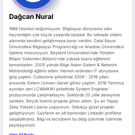
Dağcan Nural
1988 İstanbul doğumluyum. Bilgisayar dünyasına olan
hayranlığım çok küçük yaşlarda başladı. Bu sebeple sistem
alanında kendimi geliştirmeye karar verdim. Celal Bayar
Üniversitesi Bilgisayar Programcılığı ve Anadolu Üniversitesi
İşletme mezunuyum. Beykent Üniversitesi'nde Yönetim
Bilişim Sistemleri Bölümü'nde yüksek lisans eğitimimi
tamamladım. 2005 yılında Bilge Adam Sistem & Network
Mühendisliği eğitimi aldım. Hemen ardından IT dünyasına
giriş yaptım. Collezione şirketinde 2006 - 2018 yılları
arasında Sistem Uzmanı olarak görev yaptım. 2018 Temmuz
ayından beri LCWAIKIKI şirketinde System Engineer
pozisyonunda çalışmaktayım. Sektörde 20 yıllık deneyime
sahibim. Birçok önemli projede görev aldım. Şu an Yapay
Zeka Yüksek Lisansı yapıyorum. Oldukça güzel projeler
geliştiriyorum. Sayfanın en alt kısmından Linkedin profilime
ulaşabilirsiniz. Bilgi ve tecrübemi bu blog üzerinde üzerinde
paylaşıyorum.
View All Posts