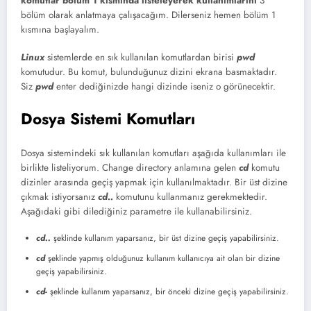
komutlar bölüm 1 kısmında listeleyerek kullanımlarını
3
bölüm olarak anlatmaya çalışacağım. Dilerseniz hemen bölüm 1
kısmına başlayalım.
Linux
sistemlerde en sık kullanılan komutlardan birisi
pwd
komutudur. Bu komut, bulunduğunuz dizini ekrana basmaktadır.
Siz
pwd
enter dediğinizde hangi dizinde iseniz o görünecektir.
Dosya Sistemi Komutları
Dosya sistemindeki sık kullanılan komutları aşağıda kullanımları ile
birlikte listeliyorum. Change directory anlamına gelen
cd
komutu
dizinler arasında geçiş yapmak için kullanılmaktadır. Bir üst dizine
çıkmak istiyorsanız
cd..
komutunu kullanmanız gerekmektedir.
Aşağıdaki gibi dilediğiniz parametre ile kullanabilirsiniz.
cd..
şeklinde kullanım yaparsanız, bir üst dizine geçiş yapabilirsiniz.
cd
şeklinde yapmış olduğunuz kullanım kullanıcıya ait olan bir dizine
geçiş yapabilirsiniz.
cd-
şeklinde kullanım yaparsanız, bir önceki dizine geçiş yapabilirsiniz.