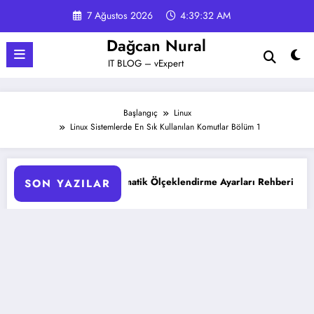
İçeriğe
7 Ağustos 2026
4:39:33 AM
atla
Dağcan Nural
IT BLOG – vExpert
Başlangıç
Linux
Linux Sistemlerde En Sık Kullanılan Komutlar Bölüm 1
d Otomatik Ölçeklendirme Ayarları Rehberi
Google Gemini 
SON YAZILAR