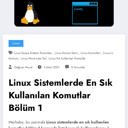
Linux
,
,
,
Linux Dosya Sistemi Komutları
Linux Komut Satırı
Linux Komutları
Linux Ls
,
,
Komutu
Linux More Less Tail
Linux Sık Kullanılan Komutlar
Dağcan Nural
5 Mart 2021
0 Yorumlar
Linux Sistemlerde En Sık
Kullanılan Komutlar
Bölüm 1
Merhaba, bu yazımda
Linux sistemlerde en sık kullanılan