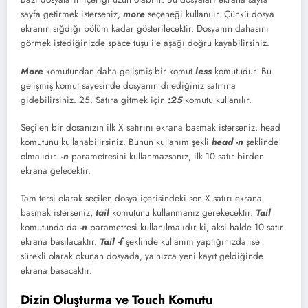
sayfa getirmek isterseniz,
more
seçeneği kullanılır. Çünkü dosya
ekranın sığdığı bölüm kadar gösterilecektir. Dosyanın dahasını
görmek istediğinizde space tuşu ile aşağı doğru kayabilirsiniz.
More
komutundan daha gelişmiş bir komut
less
komutudur. Bu
gelişmiş komut sayesinde dosyanın dilediğiniz satırına
gidebilirsiniz. 25. Satıra gitmek için
:25
komutu kullanılır.
Seçilen bir dosanızın ilk X satırını ekrana basmak isterseniz, head
komutunu kullanabilirsiniz. Bunun kullanım şekli
head -n
şeklinde
olmalıdır.
-n
parametresini kullanmazsanız, ilk 10 satır birden
ekrana gelecektir.
Tam tersi olarak seçilen dosya içerisindeki son X satırı ekrana
basmak isterseniz,
tail
komutunu kullanmanız gerekecektir.
Tail
komutunda da
-n
parametresi kullanılmalıdır ki, aksi halde 10 satır
ekrana basılacaktır.
Tail -f
şeklinde kullanım yaptığınızda ise
sürekli olarak okunan dosyada, yalnızca yeni kayıt geldiğinde
ekrana basacaktır.
Dizin Oluşturma ve Touch Komutu