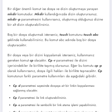
Bir diğer önemli komut ise dosya ve dizin oluşturmaya yarayan
mkdir
komutudur.
Mkdir
kullandığınızda dizin oluşturursunuz.
mkdir -p
parametresini kullanırsanız, oluşturmuş olduğunuz dizine
bir alt dizin oluşturabilirsiniz.
Boş bir dosya oluşturmak isterseniz,
touch
komutunu
touch abc
şeklinde kullanabilirsiniz. Bu komut abc adında boş bir dosya
oluşturacaktır.
Bir dosya veya bir dizini kopyalamak isterseniz, kullanmanız
gereken komut
cp
olacaktır.
Cp -r
parametresi ile dizini
içerisindekiler ile birlikte taşımış olursunuz. Eğer bu komutu
cp -p
olarak kullanırsanız, dosya ilgili hakları ile birlikte taşınacaktır.
Cp
komutunun farklı parametre kullanımları da aşağıdaki gibidir.
Cp -d
parametresi sayesinde dosyaya ait bir linkin kopyalanması
sağlanmış olacaktır.
Cp -l
parametresi ile link oluşturabilirsiniz.
Cp -s
parametresi ile sembolik bir link atama işlemi yapabilirsiniz.