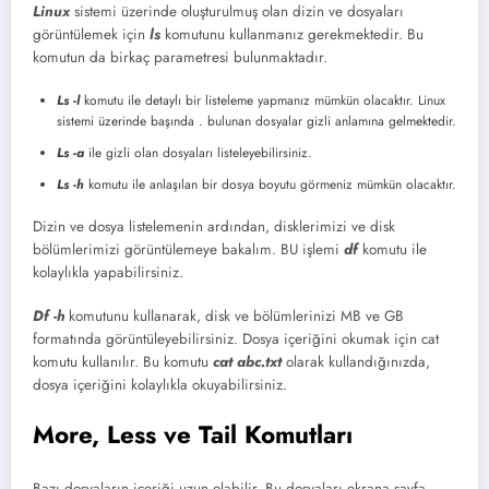
Linux
sistemi üzerinde oluşturulmuş olan dizin ve dosyaları
görüntülemek için
ls
komutunu kullanmanız gerekmektedir. Bu
komutun da birkaç parametresi bulunmaktadır.
Ls -l
komutu ile detaylı bir listeleme yapmanız mümkün olacaktır. Linux
sistemi üzerinde başında . bulunan dosyalar gizli anlamına gelmektedir.
Ls -a
ile gizli olan dosyaları listeleyebilirsiniz.
Ls -h
komutu ile anlaşılan bir dosya boyutu görmeniz mümkün olacaktır.
Dizin ve dosya listelemenin ardından, disklerimizi ve disk
bölümlerimizi görüntülemeye bakalım. BU işlemi
df
komutu ile
kolaylıkla yapabilirsiniz.
Df -h
komutunu kullanarak, disk ve bölümlerinizi MB ve GB
formatında görüntüleyebilirsiniz. Dosya içeriğini okumak için cat
komutu kullanılır. Bu komutu
cat abc.txt
olarak kullandığınızda,
dosya içeriğini kolaylıkla okuyabilirsiniz.
More, Less ve Tail Komutları
Bazı dosyaların içeriği uzun olabilir. Bu dosyaları ekrana sayfa