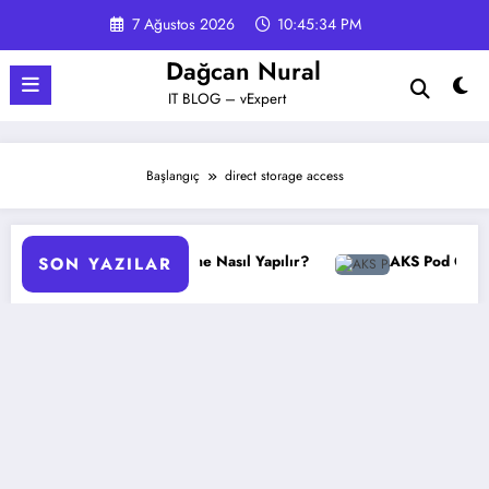
İçeriğe
7 Ağustos 2026
10:45:35 PM
atla
Dağcan Nural
IT BLOG – vExpert
Başlangıç
direct storage access
GPO Yedekleme Nasıl Yapılır?
AKS Pod Otomatik Ölçe
SON YAZILAR