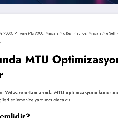
,
,
,
Vs 9000
Vmware Mtu 9000
Vmware Mtu Best Practice
Vmware Mtu Settin
r
ında MTU Optimizasyon
r
ğim
VMware ortamlarında MTU optimizasyonu konusun
leri edinmenize yardımcı olacaktır.
emlidir?