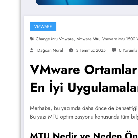
VMWARE
,
,
Change Mtu Vmware
Vmware Mtu
Vmware Mtu 1500 
Dağcan Nural
3 Temmuz 2025
0 Yorumla
VMware Ortamlar
En İyi Uygulamala
Merhaba, bu yazımda daha önce de bahsetti
Bu yazı MTU optimizasyonu konusunda tüm bilgi
MTU Nedir ve Neden Ön