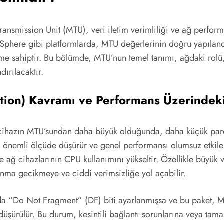
ansmission Unit (MTU), veri iletim verimliliği ve ağ performa
vSphere gibi platformlarda, MTU değerlerinin doğru yapılandı
e sahiptir. Bu bölümde, MTU’nun temel tanımı, ağdaki rolü,
ırılacaktır.
tion) Kavramı ve Performans Üzerindeki
ir cihazın MTU’sundan daha büyük olduğunda, daha küçük par
 önemli ölçüde düşürür ve genel performansı olumsuz etkiler
e ağ cihazlarının CPU kullanımını yükseltir. Özellikle büyük
ma gecikmeye ve ciddi verimsizliğe yol açabilir.
nda “Do Not Fragment” (DF) biti ayarlanmışsa ve bu paket, 
düşürülür. Bu durum, kesintili bağlantı sorunlarına veya tam