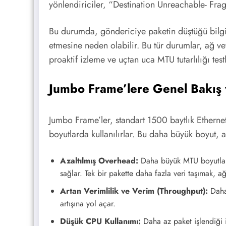
yönlendiriciler, “Destination Unreachable- Fra
Bu durumda, göndericiye paketin düştüğü bilgis
etmesine neden olabilir. Bu tür durumlar, ağ v
proaktif izleme ve uçtan uca MTU tutarlılığı test
Jumbo Frame’lere Genel Bakış 
Jumbo Frame’ler, standart 1500 baytlık Ethern
boyutlarda kullanılırlar. Bu daha büyük boyut, a
Azaltılmış Overhead:
Daha büyük MTU boyutları, 
sağlar. Tek bir pakette daha fazla veri taşımak, a
Artan Verimlilik ve Verim (Throughput):
Daha 
artışına yol açar.
Düşük CPU Kullanımı:
Daha az paket işlendiği i