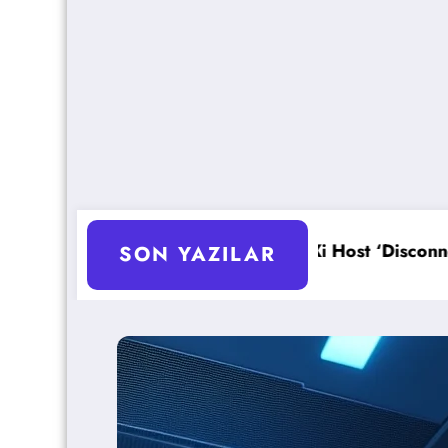
nu
ESXi Host ‘Disconnected’ Sorunu Çözümü
HP
SON YAZILAR