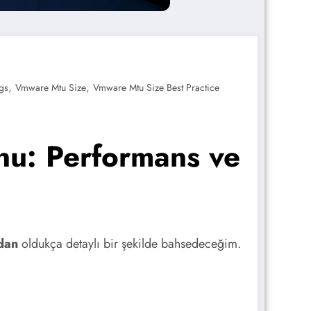
,
,
gs
Vmware Mtu Size
Vmware Mtu Size Best Practice
u: Performans ve
dan
oldukça detaylı bir şekilde bahsedeceğim.