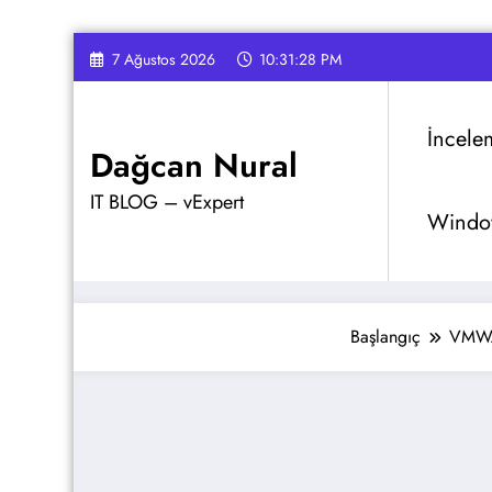
İçeriğe
7 Ağustos 2026
10:31:29 PM
atla
İncele
Dağcan Nural
IT BLOG – vExpert
Window
Başlangıç
VMW