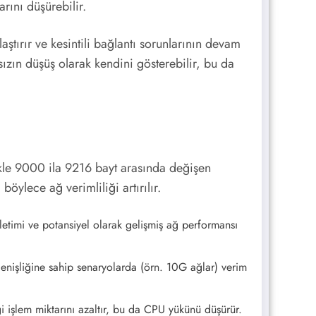
rını düşürebilir.
tırır ve kesintili bağlantı sorunlarının devam
ızın düşüş olarak kendini gösterebilir, bu da
kle 9000 ila 9216 bayt arasında değişen
öylece ağ verimliliği artırılır.
letimi ve potansiyel olarak gelişmiş ağ performansı
 genişliğine sahip senaryolarda (örn. 10G ağlar) verim
ği işlem miktarını azaltır, bu da CPU yükünü düşürür.