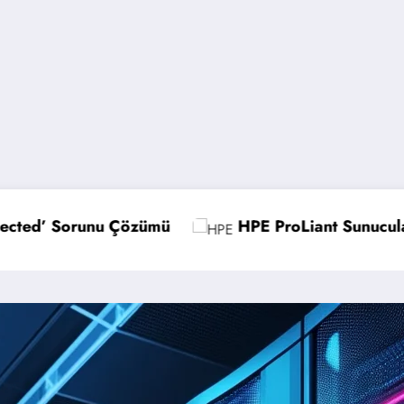
E ProLiant Sunucularda UEFI Ayarlarını Optimize Etm
Micro