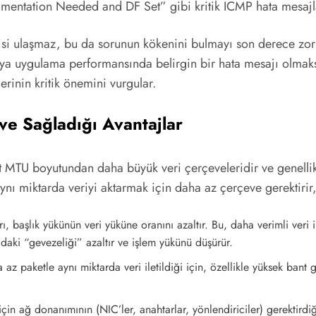
gmentation Needed and DF Set” gibi kritik ICMP hata mesajla
i ulaşmaz, bu da sorunun kökenini bulmayı son derece zorlaş
eya uygulama performansında belirgin bir hata mesajı olmaks
lerinin kritik önemini vurgular.
ve Sağladığı Avantajlar
et MTU boyutundan daha büyük veri çerçeveleridir ve genelli
ynı miktarda veriyi aktarmak için daha az çerçeve gerektirir, b
başlık yükünün veri yüküne oranını azaltır. Bu, daha verimli veri i
ğdaki “gevezeliği” azaltır ve işlem yükünü düşürür.
az paketle aynı miktarda veri iletildiği için, özellikle yüksek bant
çin ağ donanımının (NIC’ler, anahtarlar, yönlendiriciler) gerektirdi