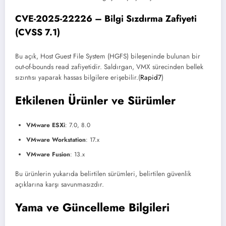
CVE-2025-22226 – Bilgi Sızdırma Zafiyeti
(CVSS 7.1)
Bu açık, Host Guest File System (HGFS) bileşeninde bulunan bir
out-of-bounds read zafiyetidir. Saldırgan, VMX sürecinden bellek
sızıntısı yaparak hassas bilgilere erişebilir.(
Rapid7
)
Etkilenen Ürünler ve Sürümler
VMware ESXi
: 7.0, 8.0
VMware Workstation
: 17.x
VMware Fusion
: 13.x
Bu ürünlerin yukarıda belirtilen sürümleri, belirtilen güvenlik
açıklarına karşı savunmasızdır.
Yama ve Güncelleme Bilgileri