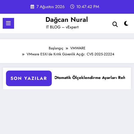
İçeriğe
7 Ağustos 2026
10:47:43 PM
atla
Dağcan Nural
IT BLOG – vExpert
Başlangıç
VMWARE
VMware ESXi’de Kritik Güvenlik Açığı: CVE-2025-22224
AKS Pod Otomatik Ölçeklendirme Ayarları Rehberi
Goog
SON YAZILAR