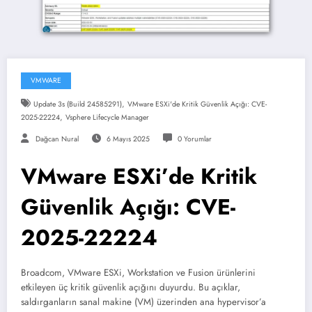
VMWARE
,
Update 3s (Build 24585291)
VMware ESXi'de Kritik Güvenlik Açığı: CVE-
,
2025-22224
Vsphere Lifecycle Manager
Dağcan Nural
6 Mayıs 2025
0 Yorumlar
VMware ESXi’de Kritik
Güvenlik Açığı: CVE-
2025-22224
Broadcom, VMware ESXi, Workstation ve Fusion ürünlerini
etkileyen üç kritik güvenlik açığını duyurdu. Bu açıklar,
saldırganların sanal makine (VM) üzerinden ana hypervisor’a