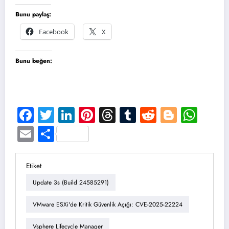
Bunu paylaş:
Facebook
X
Bunu beğen:
Facebook
Twitter
LinkedIn
Pinterest
Threads
Tumblr
Reddit
Blogge
Wha
Email
Share
Etiket
Update 3s (Build 24585291)
VMware ESXi'de Kritik Güvenlik Açığı: CVE-2025-22224
Vsphere Lifecycle Manager