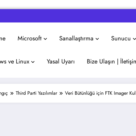
me
Microsoft
Sanallaştırma
Sunucu
s ve Linux
Yasal Uyarı
Bize Ulaşın | İletişi
ngıç
Third Parti Yazılımlar
Veri Bütünlüğü için FTK Imager Kul