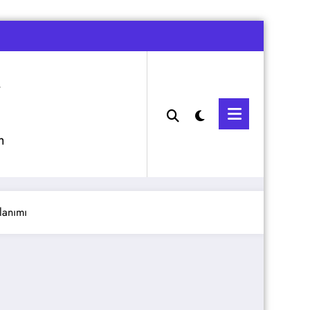
m
lanımı