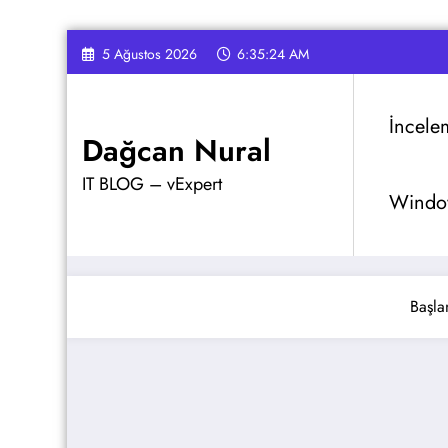
İçeriğe
5 Ağustos 2026
6:35:25 AM
atla
İncele
Dağcan Nural
IT BLOG – vExpert
Window
Başla