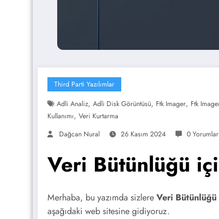
Third Parti Yazılımlar
,
,
,
Adli Analiz
Adli Disk Görüntüsü
Ftk Imager
Ftk Image
,
Kullanımı
Veri Kurtarma
Dağcan Nural
26 Kasım 2024
0 Yorumlar
Veri Bütünlüğü iç
Merhaba, bu yazımda sizlere
Veri Bütünlüğü 
aşağıdaki web sitesine gidiyoruz.