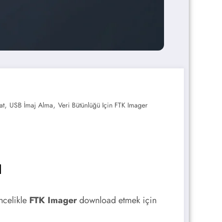
,
,
at
USB İmaj Alma
Veri Bütünlüğü Için FTK Imager
ı
celikle
FTK Imager
download etmek için