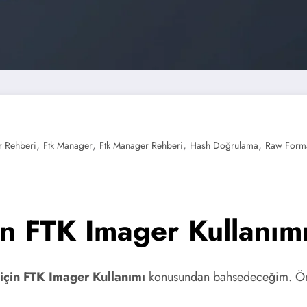
,
,
,
,
r Rehberi
Ftk Manager
Ftk Manager Rehberi
Hash Doğrulama
Raw Form
in FTK Imager Kullanım
için FTK Imager Kullanımı
konusundan bahsedeceğim. Ön