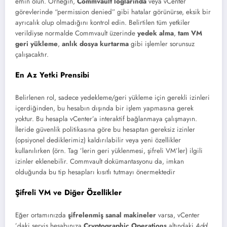
emin olun. Örneğin,
Commvault loglarında
veya vCenter
görevlerinde “permission denied” gibi hatalar görünürse, eksik bir
ayrıcalık olup olmadığını kontrol edin. Belirtilen tüm yetkiler
verildiyse normalde Commvault üzerinde
yedek alma
,
tam VM
geri yükleme
,
anlık dosya kurtarma
gibi işlemler sorunsuz
çalışacaktır.
En Az Yetki Prensibi
Belirlenen rol, sadece yedekleme/geri yükleme için gerekli izinleri
içerdiğinden, bu hesabın dışında bir işlem yapmasına gerek
yoktur. Bu hesapla vCenter’a interaktif bağlanmaya çalışmayın.
İleride güvenlik politikasına göre bu hesaptan gereksiz izinler
(opsiyonel dediklerimiz) kaldırılabilir veya yeni özellikler
kullanılırken (örn. Tag ’lerin geri yüklenmesi, şifreli VM’ler) ilgili
izinler eklenebilir. Commvault dokümantasyonu da, imkan
olduğunda bu tip hesapları kısıtlı tutmayı önermektedir
Şifreli VM ve Diğer Özellikler
Eğer ortamınızda
şifrelenmiş sanal makineler
varsa, vCenter
’daki servis hesabınıza
Cryptographic Operations
altındaki
Add