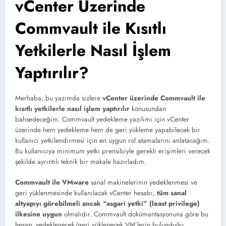
vCenter Üzerinde
Commvault ile Kısıtlı
Yetkilerle Nasıl İşlem
Yaptırılır?
Merhaba, bu yazımda sizlere
vCenter üzerinde Commvault ile
kısıtlı yetkilerle nasıl işlem yaptırılır
konusundan
bahsedeceğim. Commvault yedekleme yazılımı için vCenter
üzerinde hem yedekleme hem de geri yükleme yapabilecek bir
kullanıcı yetkilendirmesi için en uygun rol atamalarını anlatacağım.
Bu kullanıcıya minimum yetki prensibiyle gerekli erişimleri verecek
şekilde ayrıntılı teknik bir makale hazırladım.
Commvault ile VMware
sanal makinelerinin yedeklenmesi ve
geri yüklenmesinde kullanılacak vCenter hesabı,
tüm sanal
altyapıyı görebilmeli ancak “asgari yetki” (least privilege)
ilkesine uygun
olmalıdır. Commvault dokümantasyonuna göre bu
hesap, yedeklenecek/geri yüklenecek VM’lerin bulunduğu