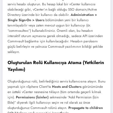
servis hesabı oluşturun. Bu hesap lokal bir vCenter kullanıcısı
olabileceği gibi, vCenter’ın bağlı olduğu SSO domain/Active
Directory üzerinde bir kullanıcı da olabilir.
Administration >
Single Sign-On > Users
bölümünden yeni bir kullanıcı
tanımlayabilir veya zaten mevcut uygun bir kullanıcıyı (ör.
“commvaultsvc”) kullanabilirsiniz. Önemli olan, bu hesabın
interaktif oturum açmasına gerek olmadığı, sadece API üzerinden
Commvault bağlantısı için kullanılacağıdır. Hesabın parolasını
güçlü belirleyin ve yalnızca Commvault yazılımının bildiği şekilde
saklayın.
Oluşturulan Rolü Kullanıcıya Atama (Yetkilerin
Yayılımı)
Oluşturduğunuz rolü, belirlediğiniz servis kullanıcısına atayın. Bunu
yapmak için vSphere Client’ta
Hosts and Clusters
görünümünde
en üstteki vCenter nesnesine tıklayın (tüm ortamda geçerli kılmak
için).
Permissions (İzinler)
sekmesinde “Add Permission (İzin
Ekle)” diyerek ilgili kullanıcıyı seçin ve rol olarak az önce
oluşturduğunuz Commvault rolünü atayın.
Propagate to children