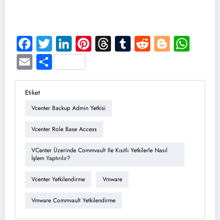
Facebook
Twitter
LinkedIn
Pinterest
Threads
Tumblr
Reddit
Blogge
Wha
Email
Share
Etiket
Vcenter Backup Admin Yetkisi
Vcenter Role Base Access
VCenter Üzerinde Commvault Ile Kısıtlı Yetkilerle Nasıl
İşlem Yaptırılır?
Vcenter Yetkilendirme
Vmware
Vmware Commvault Yetkilendirme