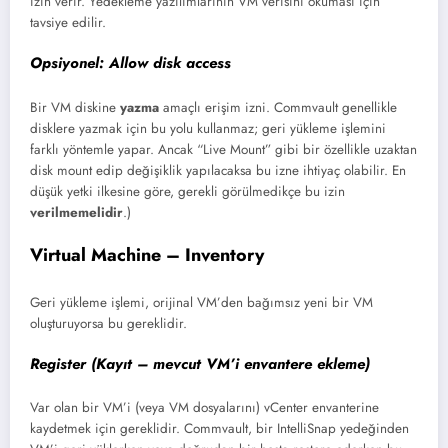
izin verir. Yedekleme yazılımlarının VM verisini okuması için
tavsiye edilir.
Opsiyonel:
Allow disk access
Bir VM diskine
yazma
amaçlı erişim izni. Commvault genellikle
disklere yazmak için bu yolu kullanmaz; geri yükleme işlemini
farklı yöntemle yapar. Ancak “Live Mount” gibi bir özellikle uzaktan
disk mount edip değişiklik yapılacaksa bu izne ihtiyaç olabilir. En
düşük yetki ilkesine göre, gerekli görülmedikçe bu izin
verilmemelidir
.)
Virtual Machine – Inventory
Geri yükleme işlemi, orijinal VM’den bağımsız yeni bir VM
oluşturuyorsa bu gereklidir.
Register (Kayıt – mevcut VM’i envantere ekleme)
Var olan bir VM’i (veya VM dosyalarını) vCenter envanterine
kaydetmek için gereklidir. Commvault, bir IntelliSnap yedeğinden