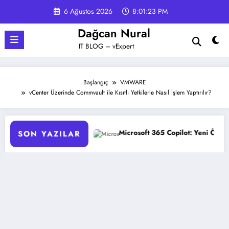
İçeriğe
6 Ağustos 2026
8:01:25 PM
atla
Dağcan Nural
IT BLOG – vExpert
Başlangıç
VMWARE
vCenter Üzerinde Commvault ile Kısıtlı Yetkilerle Nasıl İşlem Yaptırılır?
Microsoft 365 Copilot: Yeni Özellikler ve Avantajlar
GPO Y
SON YAZILAR