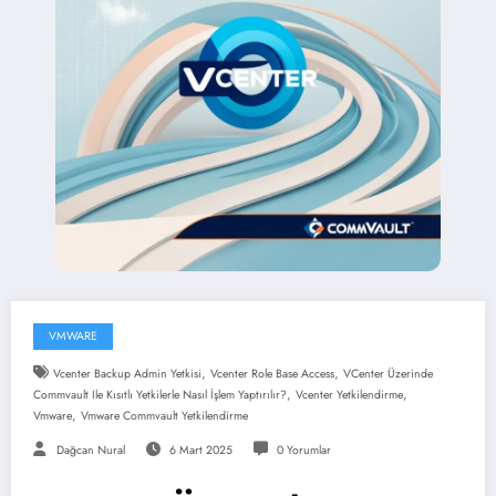
VMWARE
,
,
Vcenter Backup Admin Yetkisi
Vcenter Role Base Access
VCenter Üzerinde
,
,
Commvault Ile Kısıtlı Yetkilerle Nasıl İşlem Yaptırılır?
Vcenter Yetkilendirme
,
Vmware
Vmware Commvault Yetkilendirme
Dağcan Nural
6 Mart 2025
0 Yorumlar