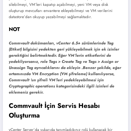
silebilmeyi, VM’leri kapatıp açabilmeyi, yeni VM veya disk
oluşturup mevcutları envantere ekleyebilmeyi ve VM verilerini
datastore’dan okuyup yazabilmeyi sağlamaktadır.
NOT
Commvault dokümanları, vCenter 6.5+ sürümlerinde Tag
(Etiket) bilgisini yedekten geri yükleyebilmek için ek izinler
gerektiğini belirtmektedir. Eğer VM’lerin etiketlerini de
yedekliyorsanız, role Tags > Create Tag ve Tags > Assign or
Unassign Tag ayrıcalıklarını da ekleyin .Benzer şekilde, eğer
ortamınızda VM Encryption (VM şifreleme) kullanılıyorsa,
Commvault ‘un şifreli VM’leri yedekleyebilmesi için
Cryptographic operations kategorisindeki ilgili izinleri de
eklemeniz gerekir.
Commvault İçin Servis Hesabı
Oluşturma
vCenter Server’da yukarıda tanımladığınız rolü kullanacak bir