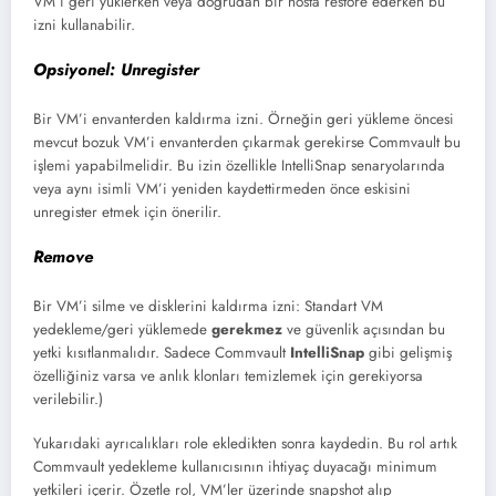
VM’i geri yüklerken veya doğrudan bir hosta restore ederken bu
izni kullanabilir.
Opsiyonel:
Unregister
Bir VM’i envanterden kaldırma izni. Örneğin geri yükleme öncesi
mevcut bozuk VM’i envanterden çıkarmak gerekirse Commvault bu
işlemi yapabilmelidir. Bu izin özellikle IntelliSnap senaryolarında
veya aynı isimli VM’i yeniden kaydettirmeden önce eskisini
unregister etmek için önerilir.
Remove
Bir VM’i silme ve disklerini kaldırma izni: Standart VM
yedekleme/geri yüklemede
gerekmez
ve güvenlik açısından bu
yetki kısıtlanmalıdır. Sadece Commvault
IntelliSnap
gibi gelişmiş
özelliğiniz varsa ve anlık klonları temizlemek için gerekiyorsa
verilebilir.)
Yukarıdaki ayrıcalıkları role ekledikten sonra kaydedin. Bu rol artık
Commvault yedekleme kullanıcısının ihtiyaç duyacağı minimum
yetkileri içerir. Özetle rol, VM’ler üzerinde snapshot alıp