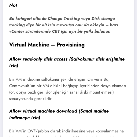
Not
Bu kategori altında Change Tracking veya Disk change
tracking diye bir alt izin mevcutsa onu da ekleyin – bazı
vCenter sürümlerinde CBT için ayrı bir yetki bulunur.
Virtual Machine – Provisining
Allow read-only disk access (Salt-okunur disk erişimine
izin)
Bir VM’in diskine salt-okunur şekilde erişim izni verir Bu,
Commvault ‘un bir VM diskini bağlayıp içerisinden dosya okuması
(ör. dosya bazlı geri dönüşler için sanal diski mount etmesi)
senaryosunda gereklidir.
Allow virtual machine download (Sanal makine
indirmeye izin)
Bir VM’in OVF/şablon olarak indirilmesine veya kopyalanmasına