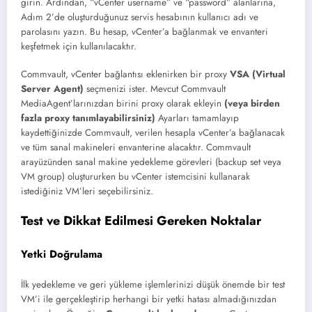
girin. Ardından, “vCenter username” ve “password” alanlarına,
Adım 2’de oluşturduğunuz servis hesabının kullanıcı adı ve
parolasını yazın. Bu hesap, vCenter’a bağlanmak ve envanteri
keşfetmek için kullanılacaktır.
Commvault, vCenter bağlantısı eklenirken bir proxy
VSA (Virtual
Server Agent)
seçmenizi ister. Mevcut Commvault
MediaAgent’larınızdan birini proxy olarak ekleyin
(veya birden
fazla proxy tanımlayabilirsiniz)
Ayarları tamamlayıp
kaydettiğinizde Commvault, verilen hesapla vCenter’a bağlanacak
ve tüm sanal makineleri envanterine alacaktır. Commvault
arayüzünden sanal makine yedekleme görevleri (backup set veya
VM group) oluştururken bu vCenter istemcisini kullanarak
istediğiniz VM’leri seçebilirsiniz.
Test ve Dikkat Edilmesi Gereken Noktalar
Yetki Doğrulama
İlk yedekleme ve geri yükleme işlemlerinizi düşük önemde bir test
VM’i ile gerçekleştirip herhangi bir yetki hatası almadığınızdan