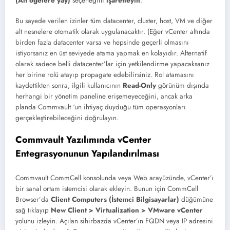
(Alt öğelere yay)
seçeneğini
işaretleyin
.
Bu sayede verilen izinler tüm datacenter, cluster, host, VM ve diğer
alt nesnelere otomatik olarak uygulanacaktır. (Eğer vCenter altında
birden fazla datacenter varsa ve hepsinde geçerli olmasını
istiyorsanız en üst seviyede atama yapmak en kolayıdır. Alternatif
olarak sadece belli datacenter’lar için yetkilendirme yapacaksanız
her birine rolü atayıp propagate edebilirsiniz. Rol atamasını
kaydettikten sonra, ilgili kullanıcının
Read-Only
görünüm dışında
herhangi bir yönetim paneline erişemeyeceğini, ancak arka
planda Commvault ‘un ihtiyaç duyduğu tüm operasyonları
gerçekleştirebileceğini doğrulayın.
Commvault Yazılımında vCenter
Entegrasyonunun Yapılandırılması
Commvault CommCell konsolunda veya Web arayüzünde, vCenter’ı
bir sanal ortam istemcisi olarak ekleyin. Bunun için CommCell
Browser’da
Client Computers (İstemci Bilgisayarlar)
düğümüne
sağ tıklayıp
New Client > Virtualization > VMware vCenter
yolunu izleyin. Açılan sihirbazda vCenter’ın FQDN veya IP adresini