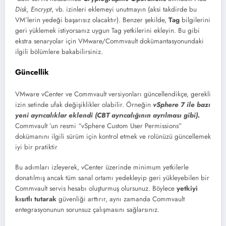
Disk, Encrypt
, vb. izinleri eklemeyi unutmayın (aksi takdirde bu
VM’lerin yedeği başarısız olacaktır). Benzer şekilde,
Tag
bilgilerini
geri yüklemek istiyorsanız uygun Tag yetkilerini ekleyin. Bu gibi
ekstra senaryolar için VMware/Commvault dokümantasyonundaki
ilgili bölümlere bakabilirsiniz.
Güncellik
VMware vCenter ve Commvault versiyonları güncellendikçe, gerekli
izin setinde ufak değişiklikler olabilir. Örneğin
vSphere 7 ile bazı
yeni ayrıcalıklar eklendi (CBT ayrıcalığının ayrılması gibi).
Commvault ’un resmi “vSphere Custom User Permissions”
dokümanını ilgili sürüm için kontrol etmek ve rolünüzü güncellemek
iyi bir pratiktir
Bu adımları izleyerek, vCenter üzerinde minimum yetkilerle
donatılmış ancak tüm sanal ortamı yedekleyip geri yükleyebilen bir
Commvault servis hesabı oluşturmuş olursunuz. Böylece
yetkiyi
kısıtlı tutarak
güvenliği arttırır, aynı zamanda Commvault
entegrasyonunun sorunsuz çalışmasını sağlarsınız.