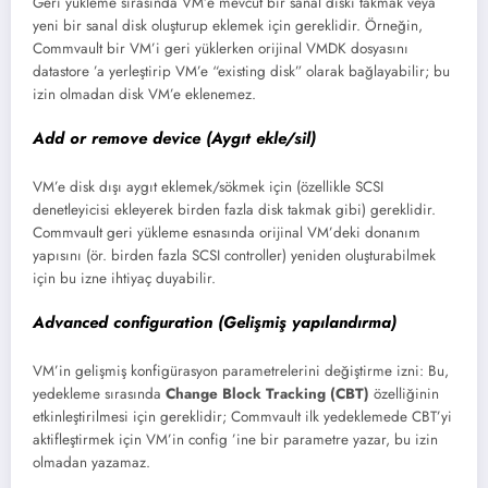
Geri yükleme sırasında VM’e mevcut bir sanal diski takmak veya
yeni bir sanal disk oluşturup eklemek için gereklidir. Örneğin,
Commvault bir VM’i geri yüklerken orijinal VMDK dosyasını
datastore ’a yerleştirip VM’e “existing disk” olarak bağlayabilir; bu
izin olmadan disk VM’e eklenemez.
Add or remove device (Aygıt ekle/sil)
VM’e disk dışı aygıt eklemek/sökmek için (özellikle SCSI
denetleyicisi ekleyerek birden fazla disk takmak gibi) gereklidir.
Commvault geri yükleme esnasında orijinal VM’deki donanım
yapısını (ör. birden fazla SCSI controller) yeniden oluşturabilmek
için bu izne ihtiyaç duyabilir.
Advanced configuration (Gelişmiş yapılandırma)
VM’in gelişmiş konfigürasyon parametrelerini değiştirme izni: Bu,
yedekleme sırasında
Change Block Tracking (CBT)
özelliğinin
etkinleştirilmesi için gereklidir; Commvault ilk yedeklemede CBT’yi
aktifleştirmek için VM’in config ’ine bir parametre yazar, bu izin
olmadan yazamaz.