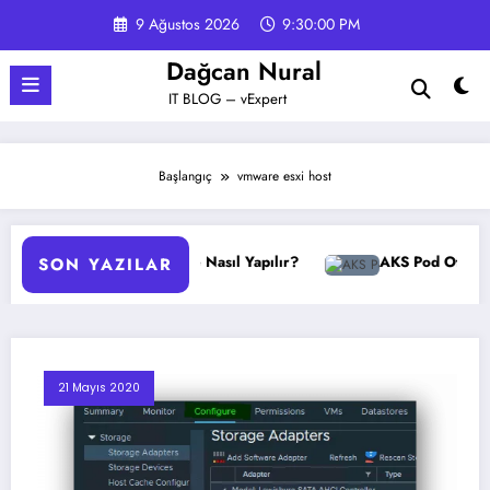
İçeriğe
9 Ağustos 2026
9:30:01 PM
atla
Dağcan Nural
IT BLOG – vExpert
Başlangıç
vmware esxi host
GPO Yedekleme Nasıl Yapılır?
AKS Pod Otomatik Ölçe
SON YAZILAR
21 Mayıs 2020