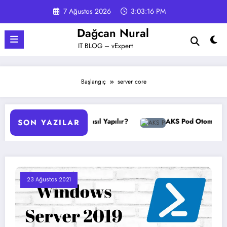
İçeriğe
7 Ağustos 2026
3:03:17 PM
atla
Dağcan Nural
IT BLOG – vExpert
Başlangıç
server core
GPO Yedekleme Nasıl Yapılır?
AKS Pod Otomatik Ölçeklen
SON YAZILAR
23 Ağustos 2021