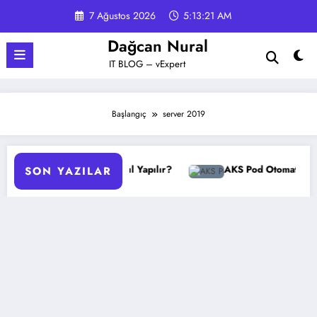
İçeriğe
7 Ağustos 2026
5:13:21 AM
atla
Dağcan Nural
IT BLOG – vExpert
Başlangıç
server 2019
PO Yedekleme Nasıl Yapılır?
AKS Pod Otomatik Ölçeklendi
SON YAZILAR