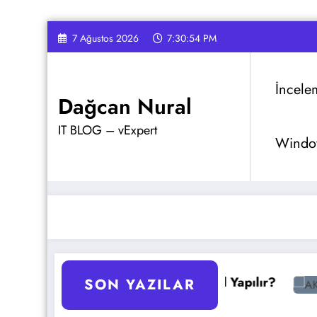
İçeriğe
7 Ağustos 2026
7:30:55 PM
atla
İncele
Dağcan Nural
IT BLOG – vExpert
Window
antajlar
GPO Yedekleme Nasıl Yapılır?
AKS Pod
SON YAZILAR