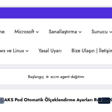
me
Microsoft
Sanallaştırma
Sunucu
s ve Linux
Yasal Uyarı
Bize Ulaşın | İletişi
Başlangıç
sccm agent dağıtımı
 Otomatik Ölçeklendirme Ayarları Rehberi
Google Gem