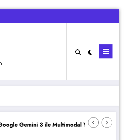
m
ini 3 ile Multimodal Yapay Zeka
Veeam Backup