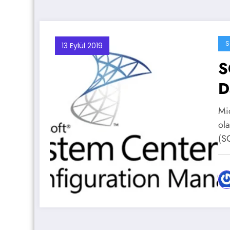
13 Eylül 2019
S
D
Mic
ol
(S