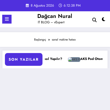
İçeriğe
8 Ağustos 2026
6:12:39 PM
atla
Dağcan Nural
IT BLOG – vExpert
Başlangıç
sanal makine hatası
GPO Yedekleme Nasıl Yapılır?
AKS Pod Otomatik Ölçeklen
SON YAZILAR