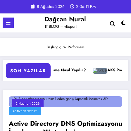
İçeriğe
8 Ağustos 2026
2:06:12 PM
atla
Dağcan Nural
IT BLOG – vExpert
Başlangıç
Performans
GPO Yedekleme Nasıl Yapılır?
AKS Pod Otomatik Ö
SON YAZILAR
2 Haziran 2026
ACTIVE DIRECTORY
Active Directory DNS Optimizasyonu