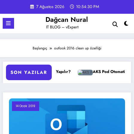
İçeriğe
7 Ağustos 2026
10:54:30 PM
atla
Dağcan Nural
IT BLOG – vExpert
Başlangıç
outlook 2016 clean up özelliği
GPO Yedekleme Nasıl Yapılır?
AKS Pod Otomatik Ölçeklen
SON YAZILAR
14 Ocak 2019