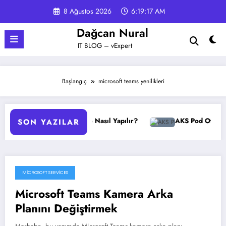
İçeriğe
8 Ağustos 2026
6:19:18 AM
atla
Dağcan Nural
IT BLOG – vExpert
Başlangıç
microsoft teams yenilikleri
GPO Yedekleme Nasıl Yapılır?
AKS Pod Otomatik Ölç
SON YAZILAR
MICROSOFT SERVICES
4 Mayıs 2020
Microsoft Teams Kamera Arka
Planını Değiştirmek