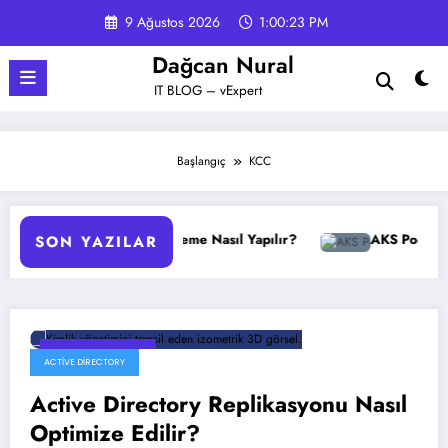
İçeriğe
9 Ağustos 2026
1:00:23 PM
atla
Dağcan Nural
IT BLOG – vExpert
Başlangıç
KCC
GPO Yedekleme Nasıl Yapılır?
AKS Pod Otomatik Ö
SON YAZILAR
26 Haziran 2026
ACTIVE DIRECTORY
Active Directory Replikasyonu Nasıl
Optimize Edilir?