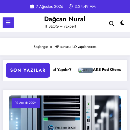
İçeriğe
7 Ağustos 2026
3:24:49 AM
atla
Dağcan Nural
IT BLOG – vExpert
Başlangıç
HP sunucu iLO yapılandırma
PO Yedekleme Nasıl Yapılır?
AKS Pod Otomatik Ölçeklendi
SON YAZILAR
19 Aralık 2024