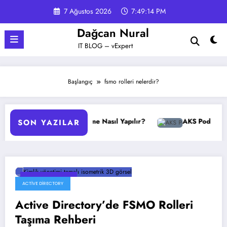
İçeriğe
7 Ağustos 2026
7:49:15 PM
atla
Dağcan Nural
IT BLOG – vExpert
Başlangıç
fsmo rolleri nelerdir?
GPO Yedekleme Nasıl Yapılır?
AKS Pod Otomatik Öl
SON YAZILAR
18 Haziran 2026
ACTIVE DIRECTORY
Active Directory’de FSMO Rolleri
Taşıma Rehberi