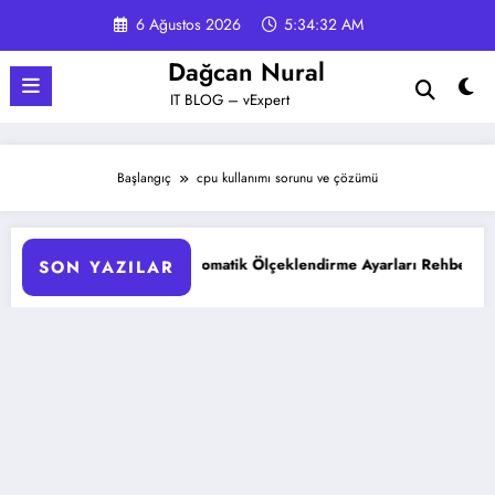
İçeriğe
6 Ağustos 2026
5:34:32 AM
atla
Dağcan Nural
IT BLOG – vExpert
Başlangıç
cpu kullanımı sorunu ve çözümü
AKS Pod Otomatik Ölçeklendirme Ayarları Rehberi
SON YAZILAR