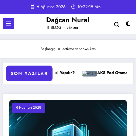
İçeriğe
6 Ağustos 2026
10:22:15 AM
atla
Dağcan Nural
IT BLOG – vExpert
Başlangıç
activate windows kms
PO Yedekleme Nasıl Yapılır?
AKS Pod Otomatik Ölçeklendi
SON YAZILAR
6 Haziran 2025