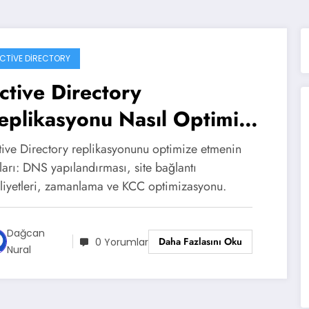
CTIVE DIRECTORY
ctive Directory
eplikasyonu Nasıl Optimize
dilir?
tive Directory replikasyonunu optimize etmenin
ları: DNS yapılandırması, site bağlantı
liyetleri, zamanlama ve KCC optimizasyonu.
Dağcan
Daha Fazlasını Oku
0 Yorumlar
Nural