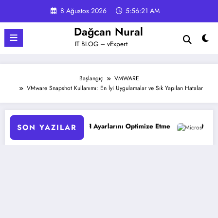
İçeriğe
8 Ağustos 2026
5:56:21 AM
atla
Dağcan Nural
IT BLOG – vExpert
Başlangıç
VMWARE
VMware Snapshot Kullanımı: En İyi Uygulamalar ve Sık Yapılan Hatalar
a UEFI Ayarlarını Optimize Etme
Microsoft 365 Copilot: Yeni 
SON YAZILAR