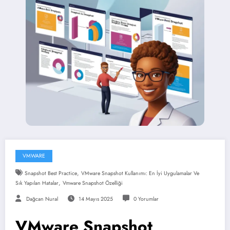
VMWARE
,
Snapshot Best Practice
VMware Snapshot Kullanımı: En İyi Uygulamalar Ve
,
Sık Yapılan Hatalar
Vmware Snapshot Özelliği
Dağcan Nural
14 Mayıs 2025
0 Yorumlar
VMware Snapshot